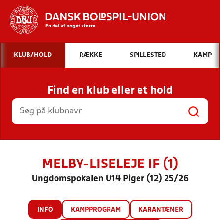
Hvad vil du søge efter?
KLUB/HOLD
RÆKKE
SPILLESTED
KAMP
INDHOLD OG NYHEDER
Find en klub eller et hold
STILLINGER, RESULTATER, KLUBBER OG
HOLD
MELBY-LISELEJE IF (1)
Ungdomspokalen U14 Piger (12) 25/26
INFO
KAMPPROGRAM
KARANTÆNER