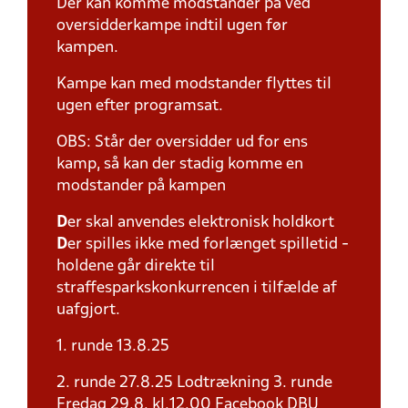
Der kan komme modstander på ved
oversidderkampe indtil ugen før
kampen.
Kampe kan med modstander flyttes til
ugen efter programsat.
OBS: Står der oversidder ud for ens
kamp, så kan der stadig komme en
modstander på kampen
D
er skal anvendes elektronisk holdkort
D
er spilles ikke med forlænget spilletid -
holdene går direkte til
straffesparkskonkurrencen i tilfælde af
uafgjort.
1. runde 13.8.25
2. runde 27.8.25 Lodtrækning 3. runde
Fredag 29.8. kl.12.00 Facebook DBU