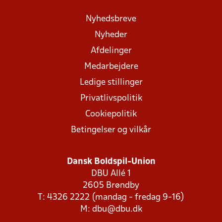
Nyhedsbreve
Nyheder
Afdelinger
Medarbejdere
Ledige stillinger
Privatlivspolitik
Cookiepolitik
Betingelser og vilkår
Dansk Boldspil-Union
DBU Allé 1
2605 Brøndby
T: 4326 2222 (mandag - fredag 9-16)
M:
dbu@dbu.dk