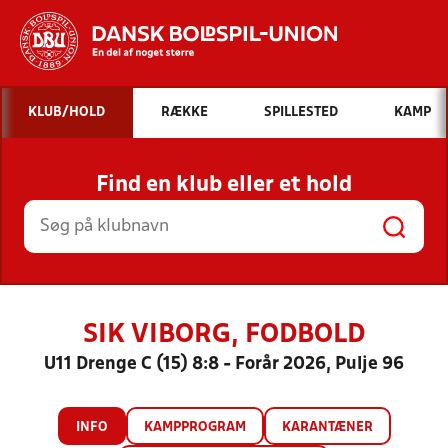
Hvad vil du søge efter?
KLUB/HOLD
RÆKKE
SPILLESTED
KAMP
INDHOLD OG NYHEDER
Find en klub eller et hold
STILLINGER, RESULTATER, KLUBBER OG
HOLD
SIK VIBORG, FODBOLD
U11 Drenge C (15) 8:8 - Forår 2026, Pulje 96
INFO
KAMPPROGRAM
KARANTÆNER