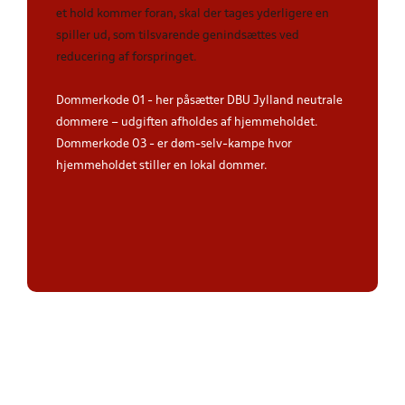
et hold kommer foran, skal der tages yderligere en
spiller ud, som tilsvarende genindsættes ved
reducering af forspringet.
Dommerkode 01 - her påsætter DBU Jylland neutrale
dommere – udgiften afholdes af hjemmeholdet.
Dommerkode 03 - er døm-selv-kampe hvor
hjemmeholdet stiller en lokal dommer.