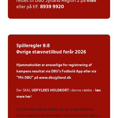
rettes til DBU Jylland Region 2 på
mail
eller på tlf:
8939 9920
Spilleregler 8:8
Øvrige stævnetilbud forår 2026
Hjemmeholdet er ansvarlige for registrering af
kampens resultat via DBU’s Fodbold App
eller via
”Mit DBU” på
www.dbujylland.dk
.
Der SKAL
UDFYLDES HOLDKORT
i denne række -
læs
mere her
!
Et hold skal tage én spiller ud, så længe holdet er
foran med tre mål eller mere. For hver tre mål ekstra