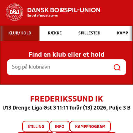
Hvad vil du søge efter?
KLUB/HOLD
RÆKKE
SPILLESTED
KAMP
INDHOLD OG NYHEDER
Find en klub eller et hold
STILLINGER, RESULTATER, KLUBBER OG
HOLD
FREDERIKSSUND IK
U13 Drenge Liga Øst 3 11:11 forår (13) 2026, Pulje 3 B
STILLING
INFO
KAMPPROGRAM