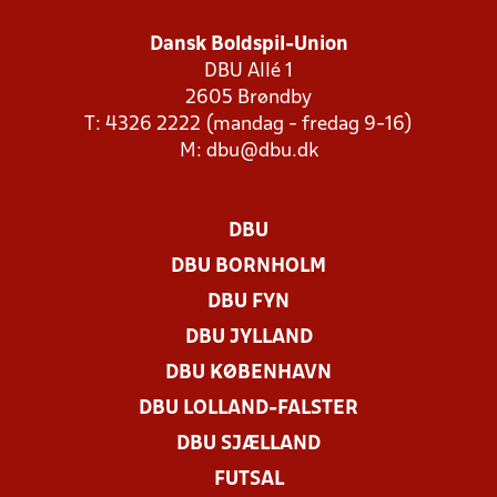
Dansk Boldspil-Union
DBU Allé 1
2605 Brøndby
T: 4326 2222 (mandag - fredag 9-16)
M:
dbu@dbu.dk
DBU
DBU BORNHOLM
DBU FYN
DBU JYLLAND
DBU KØBENHAVN
DBU LOLLAND-FALSTER
DBU SJÆLLAND
FUTSAL