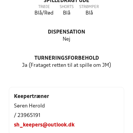
SPILLEDRAGT UDE
TRØJE
SHORTS
STRØMPER
Blå/Rød
Blå
Blå
DISPENSATION
Nej
TURNERINGSFORBEHOLD
Ja (Frataget retten til at spille om JM)
Keepertræner
Søren Herold
/ 23965191
sh_keepers@outlook.dk