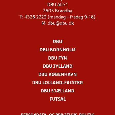
DBU Allé 1
2605 Brøndby
T: 4326 2222 (mandag - fredag 9-16)
M:
dbu@dbu.dk
DBU
DBU BORNHOLM
DBU FYN
DBU JYLLAND
DBU KØBENHAVN
DBU LOLLAND-FALSTER
DBU SJÆLLAND
FUTSAL