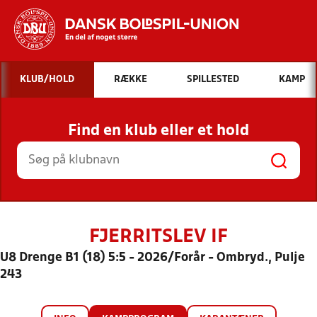
Hvad vil du søge efter?
KLUB/HOLD
RÆKKE
SPILLESTED
KAMP
INDHOLD OG NYHEDER
Find en klub eller et hold
STILLINGER, RESULTATER, KLUBBER OG
HOLD
FJERRITSLEV IF
U8 Drenge B1 (18) 5:5 - 2026/Forår - Ombryd., Pulje
243