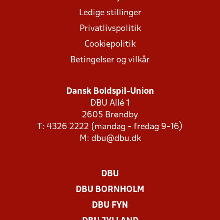
Ledige stillinger
Privatlivspolitik
Cookiepolitik
Betingelser og vilkår
Dansk Boldspil-Union
DBU Allé 1
2605 Brøndby
T: 4326 2222 (mandag - fredag 9-16)
M:
dbu@dbu.dk
DBU
DBU BORNHOLM
DBU FYN