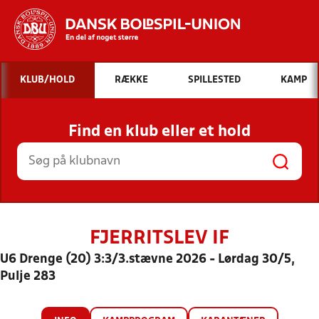
Hvad vil du søge efter?
KLUB/HOLD
RÆKKE
SPILLESTED
KAMP
INDHOLD OG NYHEDER
Find en klub eller et hold
STILLINGER, RESULTATER, KLUBBER OG
HOLD
FJERRITSLEV IF
U6 Drenge (20) 3:3/3.stævne 2026 - Lørdag 30/5,
Pulje 283