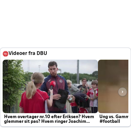
Videoer fra DBU
Hvem overtager nr.10 efter Eriksen? Hvem
Ung vs. Gamm
glemmer sit pas? Hvem ringer Joachim
#football
altid til efter kampe?