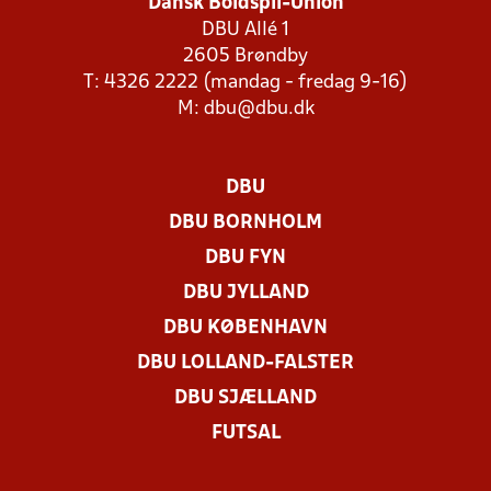
Dansk Boldspil-Union
DBU Allé 1
2605 Brøndby
T: 4326 2222 (mandag - fredag 9-16)
M:
dbu@dbu.dk
DBU
DBU BORNHOLM
DBU FYN
DBU JYLLAND
DBU KØBENHAVN
DBU LOLLAND-FALSTER
DBU SJÆLLAND
FUTSAL