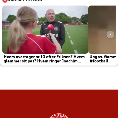
Videoer fra DBU
Hvem overtager nr.10 efter Eriksen? Hvem
Ung vs. Gamm
glemmer sit pas? Hvem ringer Joachim
#football
altid til efter kampe?