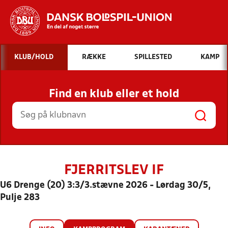
Hvad vil du søge efter?
KLUB/HOLD
RÆKKE
SPILLESTED
KAMP
INDHOLD OG NYHEDER
Find en klub eller et hold
STILLINGER, RESULTATER, KLUBBER OG
HOLD
FJERRITSLEV IF
U6 Drenge (20) 3:3/3.stævne 2026 - Lørdag 30/5,
Pulje 283