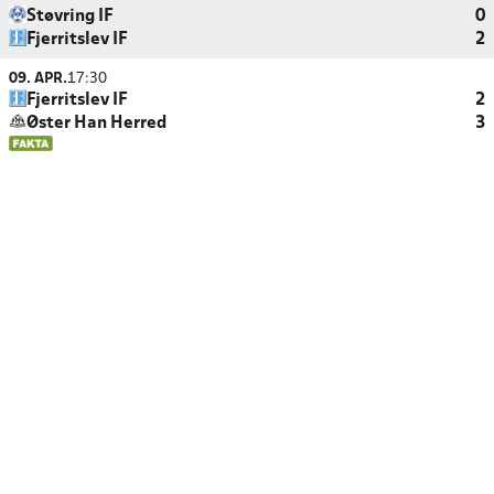
Støvring IF
0
Fjerritslev IF
2
09. APR.
17:30
Fjerritslev IF
2
Øster Han Herred
3