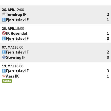
26. APR.
12:00
Terndrup IF
2
Fjerritslev IF
1
28. APR.
18:00
IK Rosendal
1
Fjerritslev IF
0
07. MAJ
18:00
Fjerritslev IF
2
Støvring IF
0
19. MAJ
18:00
Fjerritslev IF
3
Aars IK
1