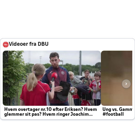
Videoer fra DBU
Hvem overtager nr.10 efter Eriksen? Hvem
Ung vs. Gamm
glemmer sit pas? Hvem ringer Joachim
#football
altid til efter kampe?