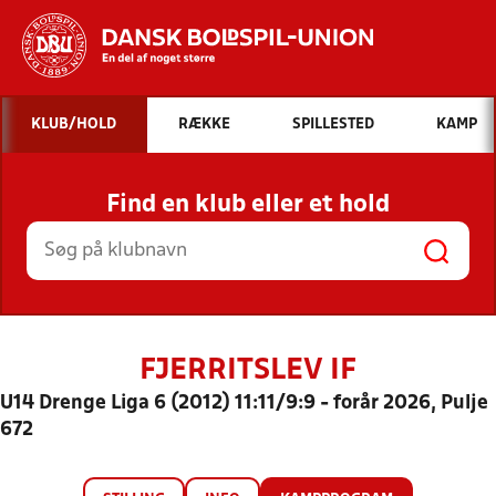
Hvad vil du søge efter?
KLUB/HOLD
RÆKKE
SPILLESTED
KAMP
INDHOLD OG NYHEDER
Find en klub eller et hold
STILLINGER, RESULTATER, KLUBBER OG
HOLD
FJERRITSLEV IF
U14 Drenge Liga 6 (2012) 11:11/9:9 - forår 2026, Pulje
672