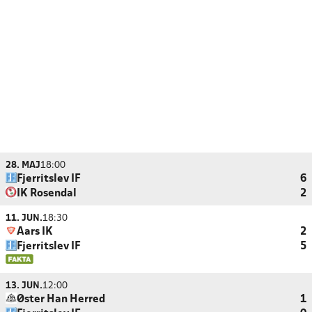
28. MAJ
18:00
Fjerritslev IF
6
IK Rosendal
2
11. JUN.
18:30
Aars IK
2
Fjerritslev IF
5
13. JUN.
12:00
Øster Han Herred
1