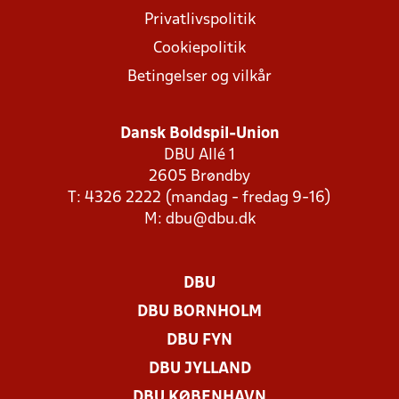
Privatlivspolitik
Cookiepolitik
Betingelser og vilkår
Dansk Boldspil-Union
DBU Allé 1
2605 Brøndby
T: 4326 2222 (mandag - fredag 9-16)
M:
dbu@dbu.dk
DBU
DBU BORNHOLM
DBU FYN
DBU JYLLAND
DBU KØBENHAVN