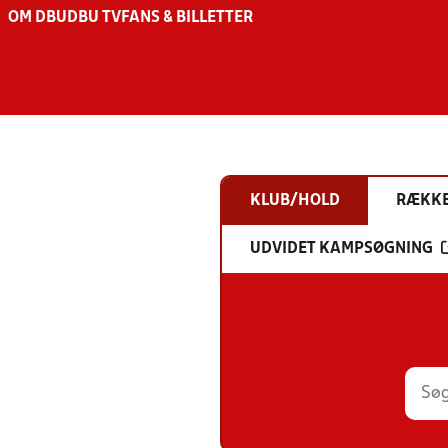
OM DBU
DBU TV
FANS & BILLETTER
KLUB/HOLD
RÆKK
UDVIDET KAMPSØGNING