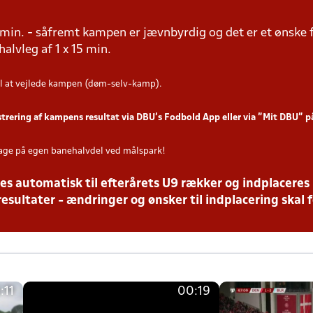
15 min. - såfremt kampen er jævnbyrdig og det er et ønske 
 halvleg af 1 x 15 min.
l at vejlede kampen (døm-selv-kamp).
strering af kampens resultat via DBU’s Fodbold App eller via ”Mit DBU” 
age på egen banehalvdel ved målspark!
es automatisk til efterårets U9 rækker og indplaceres 
resultater - ændringer og ønsker til indplacering skal f
:11
00:19