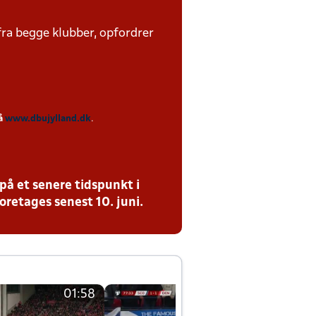
fra begge klubber, opfordrer
på
www.dbujylland.dk
.
på et senere tidspunkt i
oretages senest 10. juni.
01:58
01:58