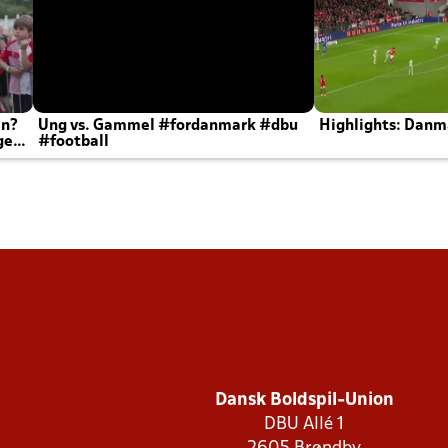
en?
Ung vs. Gammel #fordanmark #dbu
Highlights: Danma
ger
#football
Dansk Boldspil-Union
DBU Allé 1