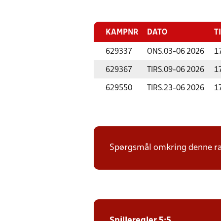
KAMPNR
DATO
T
629337
ONS.
03-06 2026
1
629367
TIRS.
09-06 2026
1
629550
TIRS.
23-06 2026
1
Spørgsmål omkring denne ræk
Spilleregler 5:5