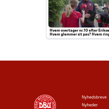
Hvem overtager nr.10 efter Eriks
Hvem glemmer sit pas? Hvem rin
Joachim altid til efter kampe?
Nyhedsbreve
Nyheder