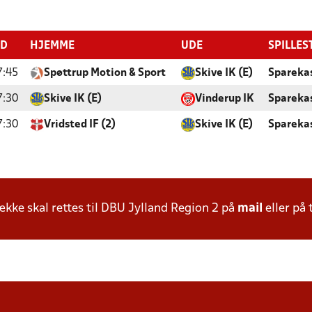
ID
HJEMME
UDE
SPILLES
7:45
Spøttrup Motion & Sport
Skive IK (E)
Sparekas
7:30
Skive IK (E)
Vinderup IK
Spareka
7:30
Vridsted IF (2)
Skive IK (E)
Spareka
ke skal rettes til DBU Jylland Region 2 på
mail
eller på 