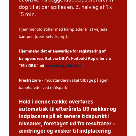
et ønske fra begge klubber, opfordrer vi
dog til at der spilles en. 3. halvleg af 1 x
15 min.
Hjemmehold stiller med kampleder til at vejlede
kampen (døm-selv-kamp).
Hjemmeholdet er ansvarlige for registrering af
kampens resultat via DBU’s Fodbold App eller via
”Mit DBU” på
www.dbujylland.dk
.
Presfri zone
- modstanderen skal tilbage på egen
banehalvdel ved målspark!
Hold i denne række overføres
automatisk til efterårets U9 rækker og
indplaceres på et senere tidspunkt i
niveauer, foretaget ud fra resultater -
ændringer og ønsker til indplacering