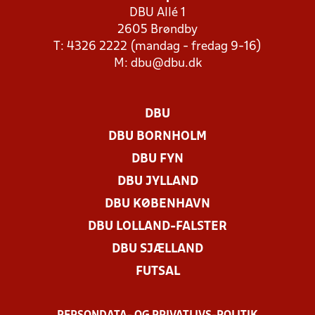
DBU Allé 1
2605 Brøndby
T: 4326 2222 (mandag - fredag 9-16)
M:
dbu@dbu.dk
DBU
DBU BORNHOLM
DBU FYN
DBU JYLLAND
DBU KØBENHAVN
DBU LOLLAND-FALSTER
DBU SJÆLLAND
FUTSAL