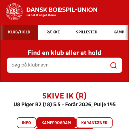
Hvad vil du søge efter?
KLUB/HOLD
RÆKKE
SPILLESTED
KAMP
INDHOLD OG NYHEDER
Find en klub eller et hold
STILLINGER, RESULTATER, KLUBBER OG
HOLD
SKIVE IK (R)
U8 Piger B2 (18) 5:5 - Forår 2026, Pulje 145
INFO
KAMPPROGRAM
KARANTÆNER