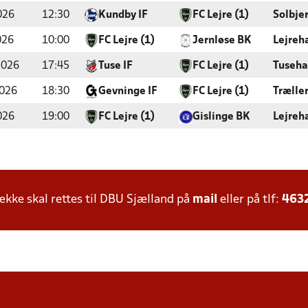
026
12:30
Kundby IF
FC Lejre (1)
Solbje
026
10:00
FC Lejre (1)
Jernløse BK
Lejreh
2026
17:45
Tuse IF
FC Lejre (1)
Tuseha
2026
18:30
Gevninge IF
FC Lejre (1)
Trælle
026
19:00
FC Lejre (1)
Gislinge BK
Lejreh
ke skal rettes til DBU Sjælland på
mail
eller på tlf:
463