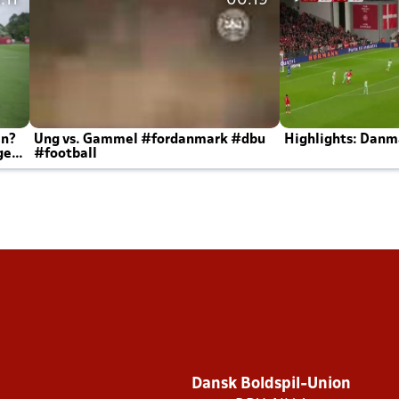
:11
00:19
en?
Ung vs. Gammel #fordanmark #dbu
Highlights: Danma
ger
#football
Dansk Boldspil-Union