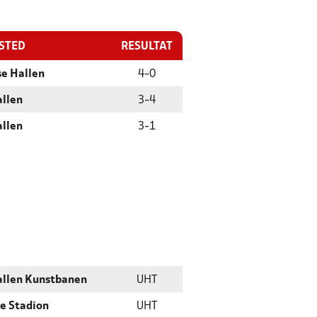
ESTED
RESULTAT
se Hallen
4
-
0
allen
3
-
4
allen
3
-
1
allen Kunstbanen
UHT
ge Stadion
UHT