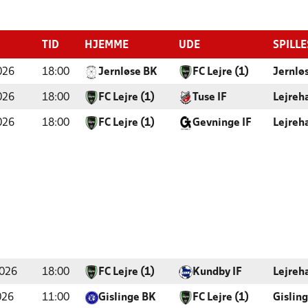
TID
HJEMME
UDE
SPILL
026
18:00
Jernløse BK
FC Lejre (1)
Jernlø
026
18:00
FC Lejre (1)
Tuse IF
Lejreh
026
18:00
FC Lejre (1)
Gevninge IF
Lejreh
2026
18:00
FC Lejre (1)
Kundby IF
Lejreh
026
11:00
Gislinge BK
FC Lejre (1)
Gislin