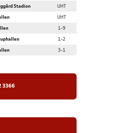
rggård Stadion
UHT
allen
UHT
llen
1
-
9
ruphallen
1
-
2
allen
3
-
1
2 3366