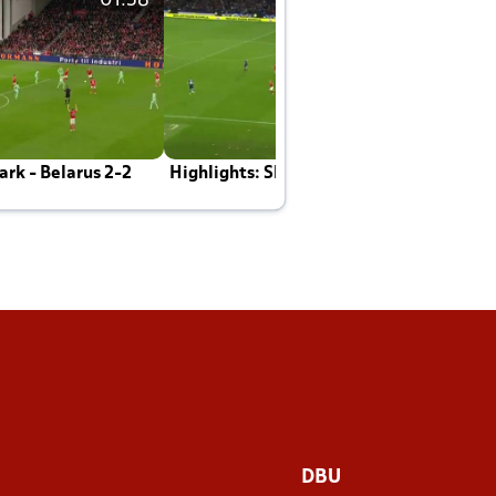
01:58
01:58
rk - Belarus 2-2
Highlights: Skotland - Danmark 4-2
J
E
DBU