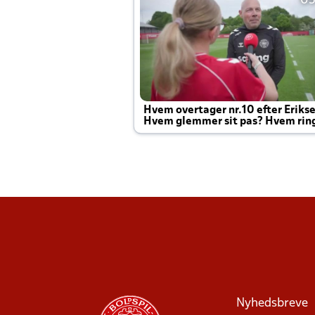
05
Hvem overtager nr.10 efter Eriks
Hvem glemmer sit pas? Hvem rin
Joachim altid til efter kampe?
Nyhedsbreve