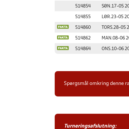
514854
SØN.
17-05 2
514855
LØR.
23-05 2
514860
TORS.
28-05 
514862
MAN.
08-06 
514864
ONS.
10-06 2
Spørgsmål omkring denne ræk
Turneringsafslutning: