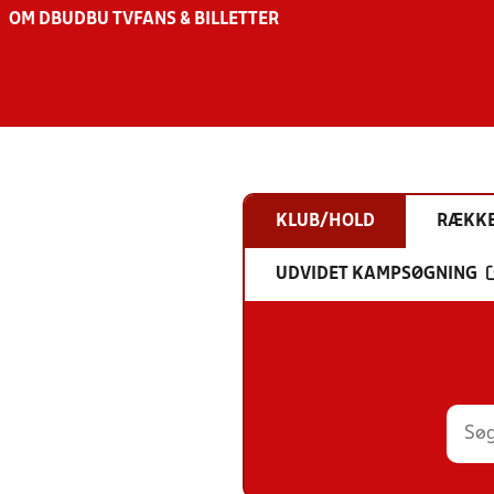
OM DBU
DBU TV
FANS & BILLETTER
KLUB/HOLD
RÆKK
UDVIDET KAMPSØGNING