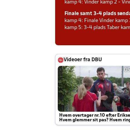
kamp 4: Vinder kamp 2 - Vind
Finale samt 3-4 plads sønda
kamp 4: Finale Vinder kamp 
kamp 5: 3-4 plads Taber kam
Videoer fra DBU
05
Hvem overtager nr.10 efter Eriks
Hvem glemmer sit pas? Hvem rin
Joachim altid til efter kampe?