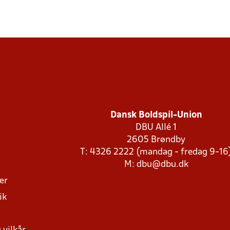
Dansk Boldspil-Union
DBU Allé 1
2605 Brøndby
T: 4326 2222 (mandag - fredag 9-16
M:
dbu@dbu.dk
ger
ik