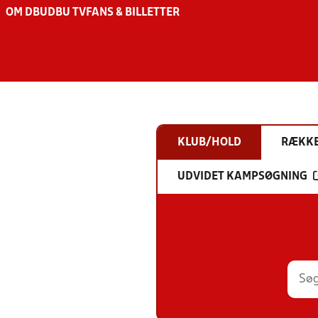
OM DBU
DBU TV
FANS & BILLETTER
KLUB/HOLD
RÆKK
UDVIDET KAMPSØGNING