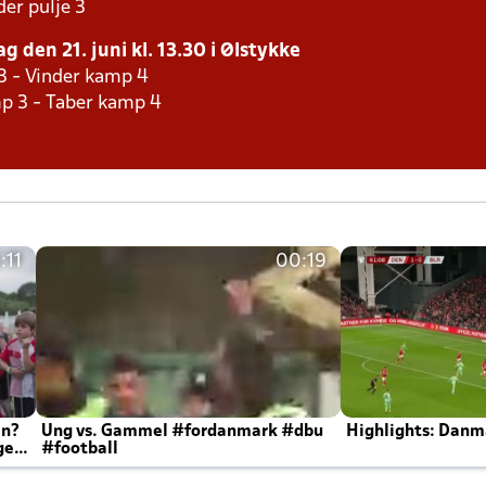
er pulje 3
g den 21. juni kl. 13.30 i Ølstykke
3 - Vinder kamp 4
p 3 - Taber kamp 4
:11
00:19
en?
Ung vs. Gammel #fordanmark #dbu
Highlights: Danma
ger
#football