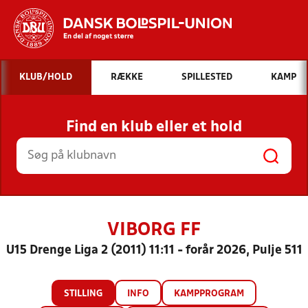
Hvad vil du søge efter?
KLUB/HOLD
RÆKKE
SPILLESTED
KAMP
INDHOLD OG NYHEDER
Find en klub eller et hold
STILLINGER, RESULTATER, KLUBBER OG
HOLD
VIBORG FF
U15 Drenge Liga 2 (2011) 11:11 - forår 2026, Pulje 511
STILLING
INFO
KAMPPROGRAM