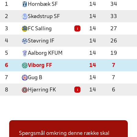
1
Hornbæk SF
14
34
2
Skødstrup SF
14
33
3
FC Salling
14
27
i
4
Støvring IF
14
26
5
Aalborg KFUM
14
19
6
Viborg FF
14
7
7
Gug B
14
7
8
Hjørring FK
14
6
i
Spørgsmål omkring denne række skal