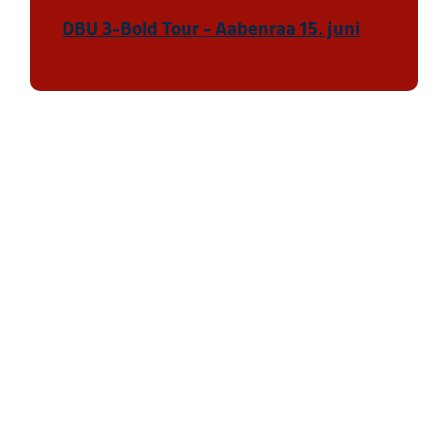
DBU 3-Bold Tour - Aabenraa 15. juni