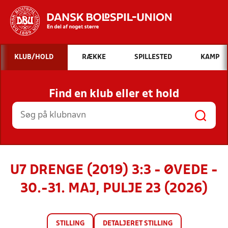
Hvad vil du søge efter?
KLUB/HOLD
RÆKKE
SPILLESTED
KAMP
INDHOLD OG NYHEDER
Find en klub eller et hold
STILLINGER, RESULTATER, KLUBBER OG
HOLD
U7 DRENGE (2019) 3:3 - ØVEDE -
30.-31. MAJ, PULJE 23 (2026)
STILLING
DETALJERET STILLING