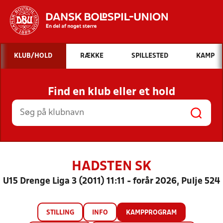
Hvad vil du søge efter?
KLUB/HOLD
RÆKKE
SPILLESTED
KAMP
INDHOLD OG NYHEDER
Find en klub eller et hold
STILLINGER, RESULTATER, KLUBBER OG
HOLD
HADSTEN SK
U15 Drenge Liga 3 (2011) 11:11 - forår 2026, Pulje 524
STILLING
INFO
KAMPPROGRAM