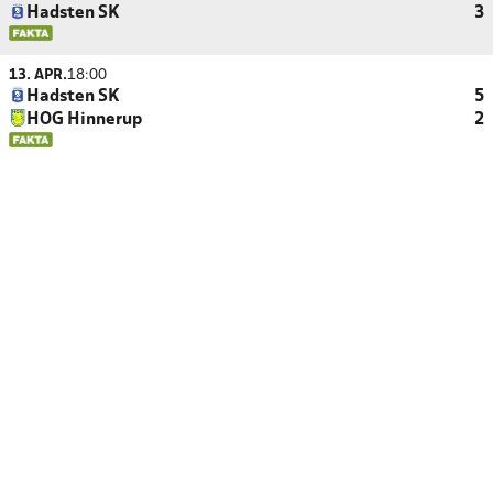
Hadsten SK
3
13. APR.
18:00
Hadsten SK
5
HOG Hinnerup
2