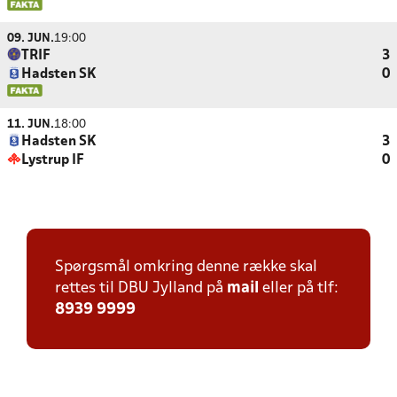
09. JUN.
19:00
TRIF
3
Hadsten SK
0
11. JUN.
18:00
Hadsten SK
3
Lystrup IF
0
Spørgsmål omkring denne række skal
rettes til DBU Jylland på
mail
eller på tlf:
8939 9999