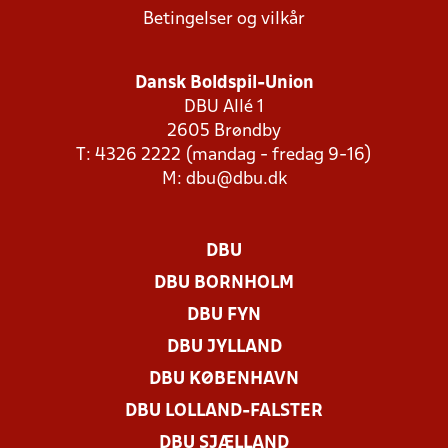
Betingelser og vilkår
Dansk Boldspil-Union
DBU Allé 1
2605 Brøndby
T: 4326 2222 (mandag - fredag 9-16)
M:
dbu@dbu.dk
DBU
DBU BORNHOLM
DBU FYN
DBU JYLLAND
DBU KØBENHAVN
DBU LOLLAND-FALSTER
DBU SJÆLLAND