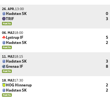
26. APR.
13:00
Hadsten SK
0
TRIF
3
06. MAJ
18:00
Lystrup IF
5
Hadsten SK
2
11. MAJ
18:15
Hadsten SK
3
Grenaa IF
8
18. MAJ
17:30
HOG Hinnerup
2
Hadsten SK
2