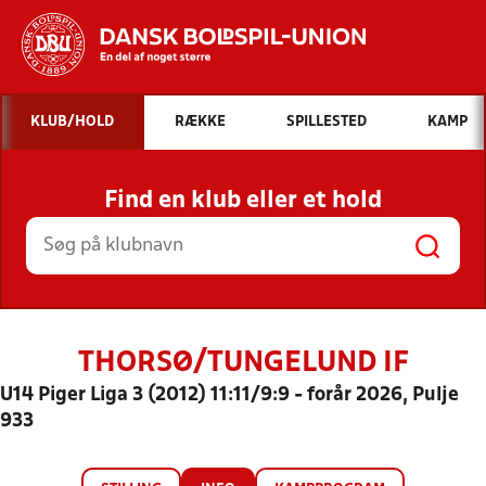
Hvad vil du søge efter?
KLUB/HOLD
RÆKKE
SPILLESTED
KAMP
INDHOLD OG NYHEDER
Find en klub eller et hold
STILLINGER, RESULTATER, KLUBBER OG
HOLD
THORSØ/TUNGELUND IF
U14 Piger Liga 3 (2012) 11:11/9:9 - forår 2026, Pulje
933