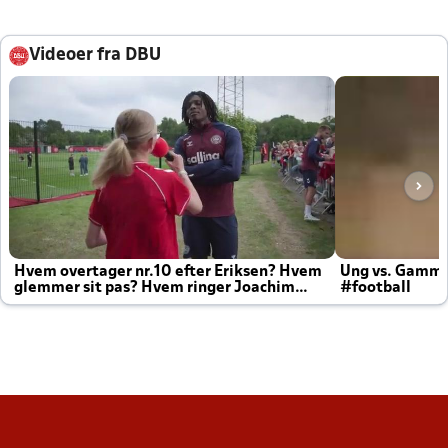
Videoer fra DBU
Hvem overtager nr.10 efter Eriksen? Hvem
Ung vs. Gamm
glemmer sit pas? Hvem ringer Joachim
#football
altid til efter kampe?