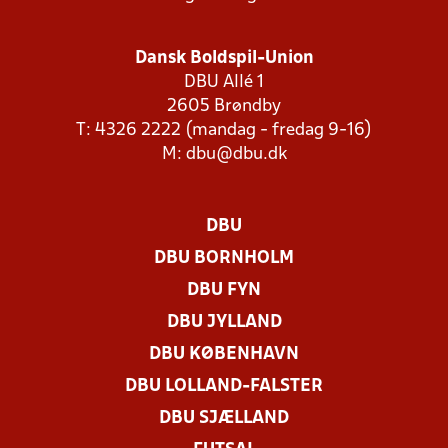
Dansk Boldspil-Union
DBU Allé 1
2605 Brøndby
T: 4326 2222 (mandag - fredag 9-16)
M:
dbu@dbu.dk
DBU
DBU BORNHOLM
DBU FYN
DBU JYLLAND
DBU KØBENHAVN
DBU LOLLAND-FALSTER
DBU SJÆLLAND