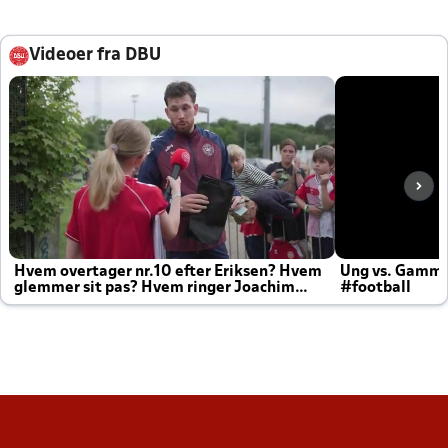
Videoer fra DBU
Hvem overtager nr.10 efter Eriksen? Hvem
Ung vs. Gamm
glemmer sit pas? Hvem ringer Joachim
#football
altid til efter kampe?