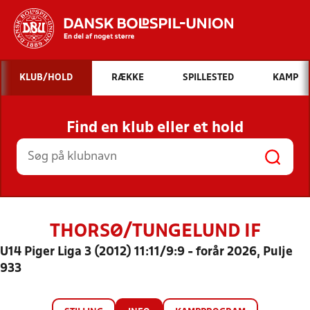
Hvad vil du søge efter?
KLUB/HOLD
RÆKKE
SPILLESTED
KAMP
INDHOLD OG NYHEDER
Find en klub eller et hold
STILLINGER, RESULTATER, KLUBBER OG
HOLD
THORSØ/TUNGELUND IF
U14 Piger Liga 3 (2012) 11:11/9:9 - forår 2026, Pulje
933