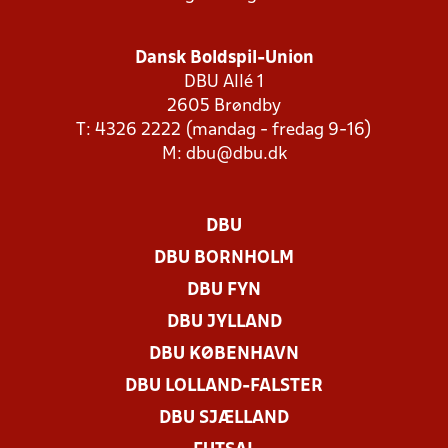
Dansk Boldspil-Union
DBU Allé 1
2605 Brøndby
T: 4326 2222 (mandag - fredag 9-16)
M:
dbu@dbu.dk
DBU
DBU BORNHOLM
DBU FYN
DBU JYLLAND
DBU KØBENHAVN
DBU LOLLAND-FALSTER
DBU SJÆLLAND