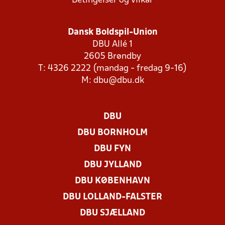
Betingelser og vilkår
Dansk Boldspil-Union
DBU Allé 1
2605 Brøndby
T: 4326 2222 (mandag - fredag 9-16)
M:
dbu@dbu.dk
DBU
DBU BORNHOLM
DBU FYN
DBU JYLLAND
DBU KØBENHAVN
DBU LOLLAND-FALSTER
DBU SJÆLLAND