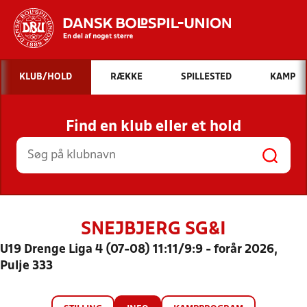
Hvad vil du søge efter?
KLUB/HOLD
RÆKKE
SPILLESTED
KAMP
INDHOLD OG NYHEDER
Find en klub eller et hold
STILLINGER, RESULTATER, KLUBBER OG
HOLD
SNEJBJERG SG&I
U19 Drenge Liga 4 (07-08) 11:11/9:9 - forår 2026,
Pulje 333