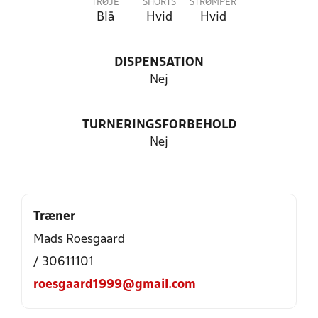
TRØJE
SHORTS
STRØMPER
Blå
Hvid
Hvid
DISPENSATION
Nej
TURNERINGSFORBEHOLD
Nej
Træner
Mads Roesgaard
/ 30611101
roesgaard1999@gmail.com