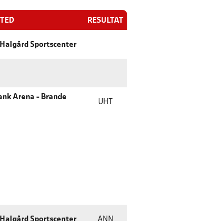
STED
RESULTAT
Halgård Sportscenter
ank Arena - Brande
UHT
Halgård Sportscenter
ANN