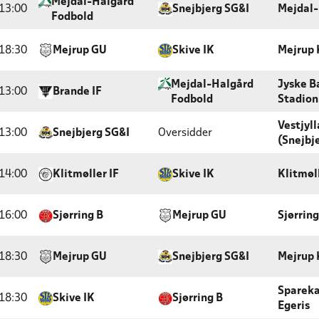
Mejdal-Halgård
13:00
Snejbjerg SG&I
Mejdal-
Fodbold
18:30
Mejrup GU
Skive IK
Mejrup 
Mejdal-Halgård
Jyske B
13:00
Brande IF
Fodbold
Stadion
Vestjyl
13:00
Snejbjerg SG&I
Oversidder
(Snejbj
14:00
Klitmøller IF
Skive IK
Klitmøl
16:00
Sjørring B
Mejrup GU
Sjørrin
18:30
Mejrup GU
Snejbjerg SG&I
Mejrup 
Sparek
18:30
Skive IK
Sjørring B
Egeris