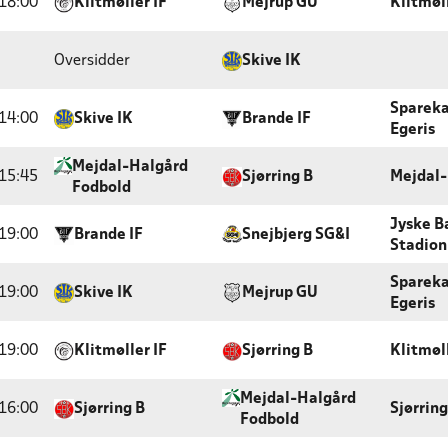
18:00
Klitmøller IF
Mejrup GU
Klitmøl
Oversidder
Skive IK
Sparek
14:00
Skive IK
Brande IF
Egeris
Mejdal-Halgård
15:45
Sjørring B
Mejdal-
Fodbold
Jyske B
19:00
Brande IF
Snejbjerg SG&I
Stadion
Sparek
19:00
Skive IK
Mejrup GU
Egeris
19:00
Klitmøller IF
Sjørring B
Klitmøl
Mejdal-Halgård
16:00
Sjørring B
Sjørrin
Fodbold