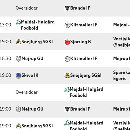
Oversidder
Brande IF
Mejdal-Halgård
13:00
Klitmøller IF
Mejdal-
Fodbold
Vestjyl
19:00
Snejbjerg SG&I
Sjørring B
(Snejbj
18:30
Mejrup GU
Klitmøller IF
Mejrup 
Sparek
19:00
Skive IK
Snejbjerg SG&I
Egeris
Mejdal-Halgård
Oversidder
Fodbold
19:00
Mejrup GU
Brande IF
Mejrup 
Mejdal-Halgård
Vestjyl
19:00
Snejbjerg SG&I
Fodbold
(Snejbj