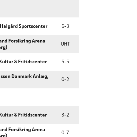
Halgård Sportscenter
6
-
3
land Forsikring Arena
UHT
erg)
Kultur & Fritidscenter
5
-
5
assen Danmark Anlæg,
0
-
2
Kultur & Fritidscenter
3
-
2
land Forsikring Arena
0
-
7
erg)