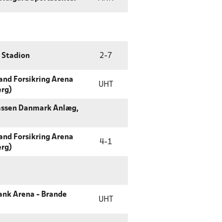
g Stadion
2
-
7
land Forsikring Arena
UHT
erg)
assen Danmark Anlæg,
land Forsikring Arena
4
-
1
erg)
ank Arena - Brande
UHT