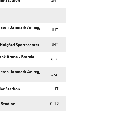
ler Stadion
UHT
assen Danmark Anlæg,
UHT
Halgård Sportscenter
UHT
ank Arena - Brande
4
-
7
assen Danmark Anlæg,
3
-
2
ler Stadion
HHT
g Stadion
0
-
12