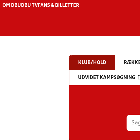
OM DBU
DBU TV
FANS & BILLETTER
KLUB/HOLD
RÆKK
UDVIDET KAMPSØGNING