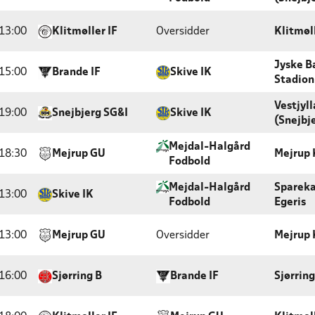
13:00
Klitmøller IF
Oversidder
Klitmøl
Jyske B
15:00
Brande IF
Skive IK
Stadion
Vestjyl
19:00
Snejbjerg SG&I
Skive IK
(Snejbj
Mejdal-Halgård
18:30
Mejrup GU
Mejrup 
Fodbold
Mejdal-Halgård
Sparek
13:00
Skive IK
Fodbold
Egeris
13:00
Mejrup GU
Oversidder
Mejrup 
16:00
Sjørring B
Brande IF
Sjørrin