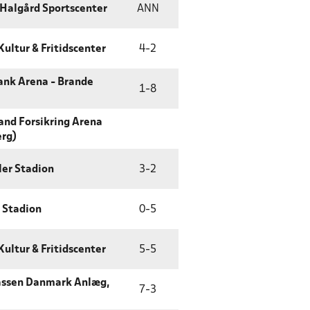
Halgård Sportscenter
ANN
Kultur & Fritidscenter
4
-
2
ank Arena - Brande
1
-
8
land Forsikring Arena
erg)
ler Stadion
3
-
2
g Stadion
0
-
5
Kultur & Fritidscenter
5
-
5
assen Danmark Anlæg,
7
-
3