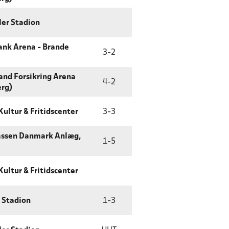
ler Stadion
ank Arena - Brande
3
-
2
land Forsikring Arena
4
-
2
erg)
Kultur & Fritidscenter
3
-
3
assen Danmark Anlæg,
1
-
5
Kultur & Fritidscenter
g Stadion
1
-
3