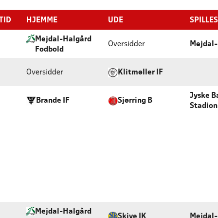
TID
HJEMME
UDE
SPILLE
Mejdal-Halgård
Oversidder
Mejdal-
Fodbold
Oversidder
Klitmøller IF
Jyske B
Brande IF
Sjørring B
Stadion
Mejdal-Halgård
Skive IK
Mejdal-