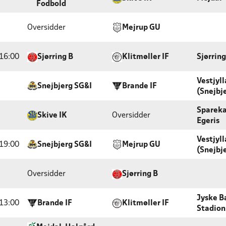
Fodbold
Oversidder
Mejrup GU
16:00
Sjørring B
Klitmøller IF
Sjørrin
Vestjyl
Snejbjerg SG&I
Brande IF
(Snejbj
Sparek
Skive IK
Oversidder
Egeris
Vestjyl
19:00
Snejbjerg SG&I
Mejrup GU
(Snejbj
Oversidder
Sjørring B
Jyske B
13:00
Brande IF
Klitmøller IF
Stadion