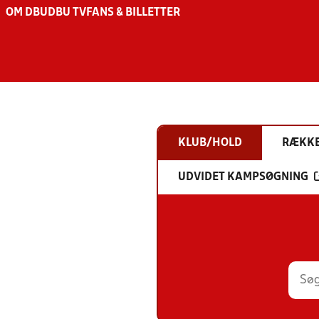
OM DBU
DBU TV
FANS & BILLETTER
KLUB/HOLD
RÆKK
UDVIDET KAMPSØGNING