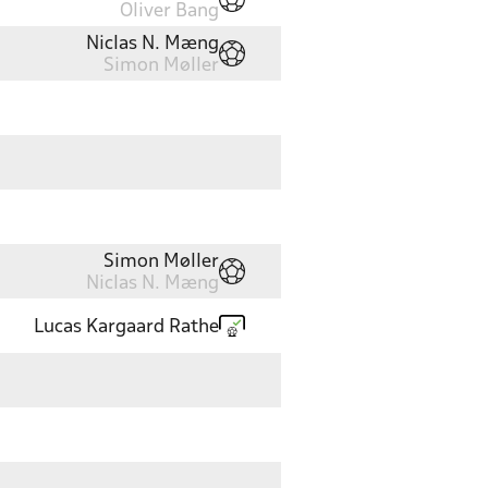
Oliver Bang
Niclas N. Mæng
Simon Møller
Simon Møller
Niclas N. Mæng
Lucas Kargaard Rathe