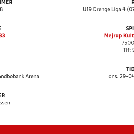
MMER
8
U19 Drenge Liga 4 (07
E
SP
33
Mejrup Kult
7500
Tlf:
E
TI
Landbobank Arena
ons. 29-0
ER
assen