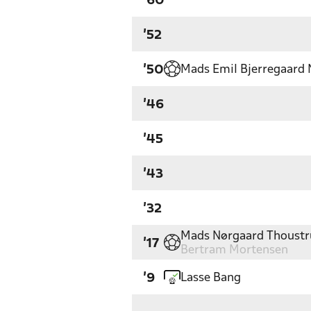
'60
'52
Mads Emil Bjerregaard 
'50
'46
'45
'43
'32
Mads Nørgaard Thoust
'17
Bertram Mortensen
Lasse Bang
'9