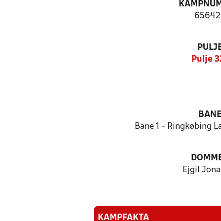
KAMPNU
65642
PULJ
Pulje 3
BAN
Bane 1 - Ringkøbing 
DOMM
Ejgil Jon
KAMPFAKTA