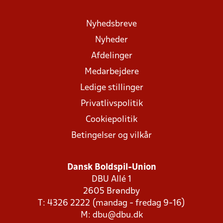
Nyhedsbreve
Nyheder
Afdelinger
Medarbejdere
Ledige stillinger
Privatlivspolitik
Cookiepolitik
Betingelser og vilkår
Dansk Boldspil-Union
DBU Allé 1
2605 Brøndby
T: 4326 2222 (mandag - fredag 9-16)
M:
dbu@dbu.dk