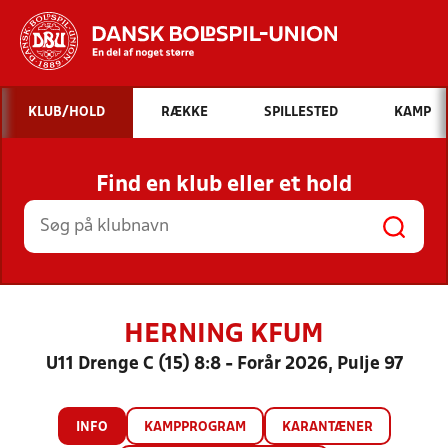
Hvad vil du søge efter?
KLUB/HOLD
RÆKKE
SPILLESTED
KAMP
INDHOLD OG NYHEDER
Find en klub eller et hold
STILLINGER, RESULTATER, KLUBBER OG
HOLD
HERNING KFUM
U11 Drenge C (15) 8:8 - Forår 2026, Pulje 97
INFO
KAMPPROGRAM
KARANTÆNER