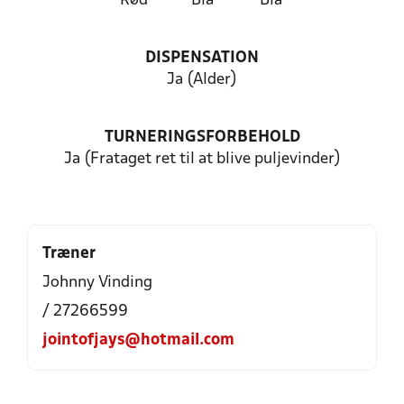
Rød
Blå
Blå
DISPENSATION
Ja (Alder)
TURNERINGSFORBEHOLD
Ja (Frataget ret til at blive puljevinder)
Træner
Johnny Vinding
/ 27266599
jointofjays@hotmail.com