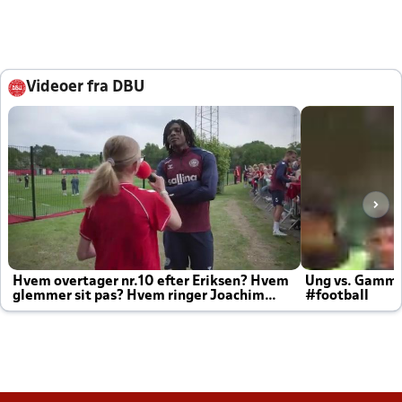
Videoer fra DBU
Hvem overtager nr.10 efter Eriksen? Hvem
Ung vs. Gamm
glemmer sit pas? Hvem ringer Joachim
#football
altid til efter kampe?