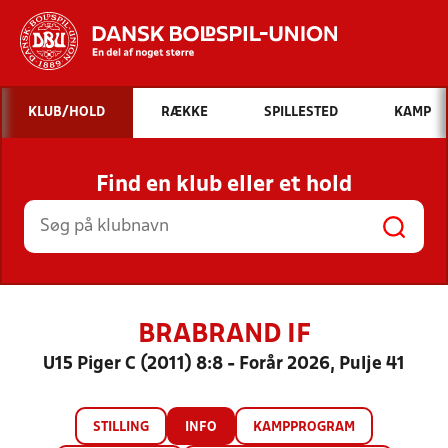
Hvad vil du søge efter?
KLUB/HOLD
RÆKKE
SPILLESTED
KAMP
INDHOLD OG NYHEDER
Find en klub eller et hold
STILLINGER, RESULTATER, KLUBBER OG
HOLD
BRABRAND IF
U15 Piger C (2011) 8:8 - Forår 2026, Pulje 41
STILLING
INFO
KAMPPROGRAM