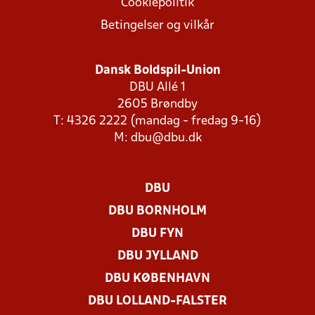
Cookiepolitik
Betingelser og vilkår
Dansk Boldspil-Union
DBU Allé 1
2605 Brøndby
T: 4326 2222 (mandag - fredag 9-16)
M:
dbu@dbu.dk
DBU
DBU BORNHOLM
DBU FYN
DBU JYLLAND
DBU KØBENHAVN
DBU LOLLAND-FALSTER