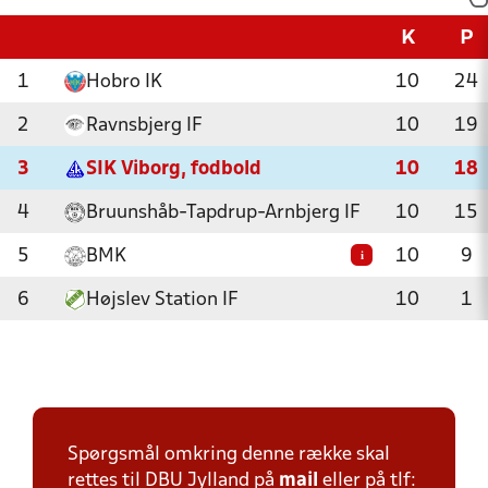
K
P
1
Hobro IK
10
24
2
Ravnsbjerg IF
10
19
3
SIK Viborg, fodbold
10
18
4
Bruunshåb-Tapdrup-Arnbjerg IF
10
15
5
BMK
10
9
i
6
Højslev Station IF
10
1
Spørgsmål omkring denne række skal
rettes til DBU Jylland på
mail
eller på tlf: