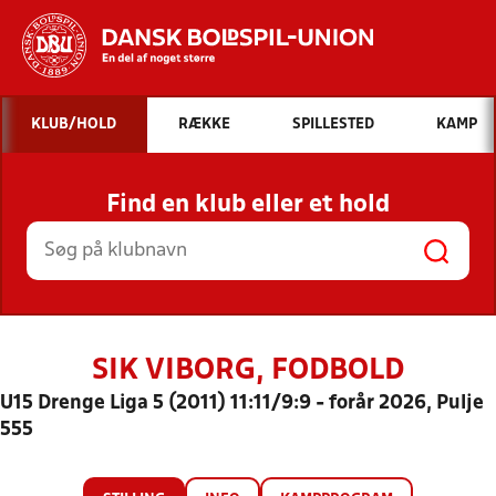
Hvad vil du søge efter?
KLUB/HOLD
RÆKKE
SPILLESTED
KAMP
INDHOLD OG NYHEDER
Find en klub eller et hold
STILLINGER, RESULTATER, KLUBBER OG
HOLD
SIK VIBORG, FODBOLD
U15 Drenge Liga 5 (2011) 11:11/9:9 - forår 2026, Pulje
555