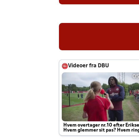
Videoer fra DBU
05
Hvem overtager nr.10 efter Eriks
Hvem glemmer sit pas? Hvem rin
Joachim altid til efter kampe?