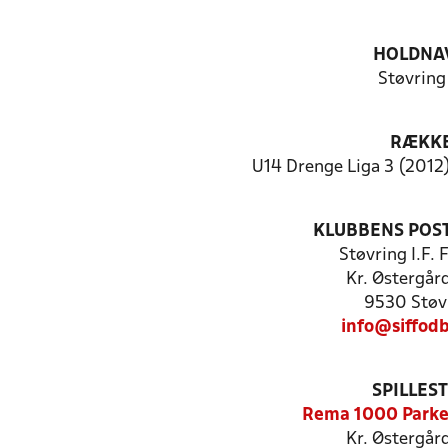
HOLDNA
Støvring
RÆKK
U14 Drenge Liga 3 (2012)
KLUBBENS POS
Støvring I.F.
Kr. Østergår
9530 Støv
info@siffodb
SPILLES
Rema 1000 Parke
Kr. Østergår