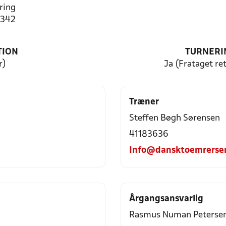
ring
3342
TION
TURNERI
r)
Ja (Frataget ret
Træner
Steffen Bøgh Sørensen
41183636
Info@dansktoemrerser
Årgangsansvarlig
Rasmus Numan Peterse