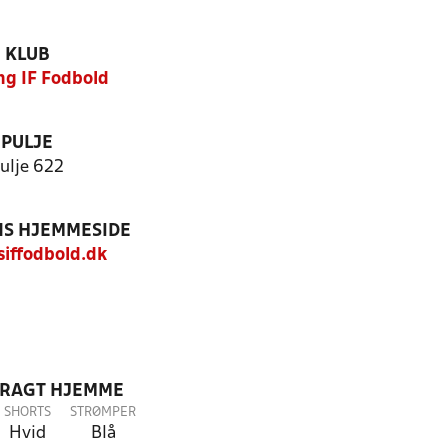
KLUB
ng IF Fodbold
PULJE
ulje 622
S HJEMMESIDE
iffodbold.dk
DRAGT HJEMME
SHORTS
STRØMPER
Hvid
Blå