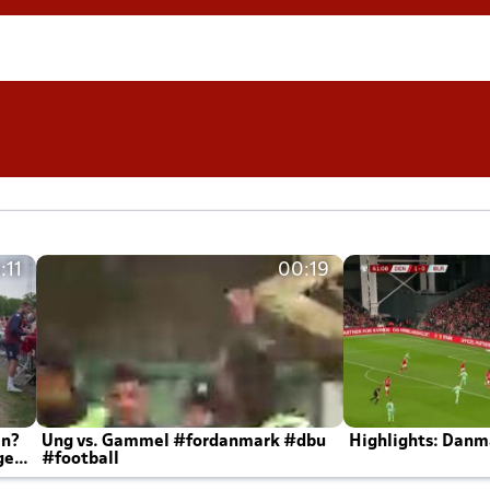
:11
00:19
en?
Ung vs. Gammel #fordanmark #dbu
Highlights: Danma
ger
#football