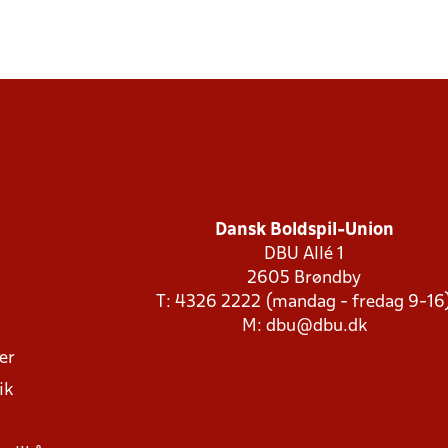
Dansk Boldspil-Union
DBU Allé 1
2605 Brøndby
T: 4326 2222 (mandag - fredag 9-16
M:
dbu@dbu.dk
ger
ik