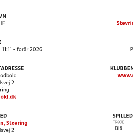
VN
 IF
Støvri
E
 11:11 - forår 2026
P
TADRESSE
KLUBBEN
 Fodbold
www.s
dsvej 2
ring
old.dk
TED
SPILLE
TRØJE
n, Støvring
Blå
dsvej 2