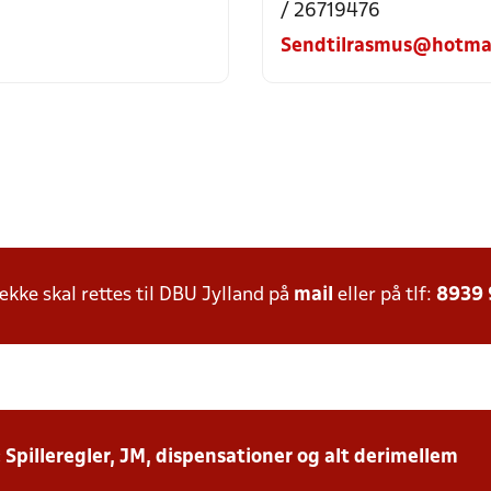
/ 26719476
Sendtilrasmus@hotma
ke skal rettes til DBU Jylland på
mail
eller på tlf:
8939
: Spilleregler, JM, dispensationer og alt derimellem