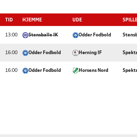
TID
HJEMME
UDE
SPILL
13:00
Stensballe IK
Odder Fodbold
Stensb
16:00
Odder Fodbold
Hørning IF
Spekt
16:00
Odder Fodbold
Horsens Nord
Spekt