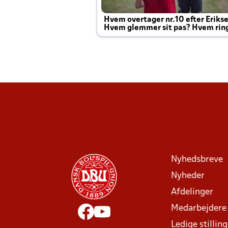
Hvem overtager nr.10 efter Eriks
Hvem glemmer sit pas? Hvem rin
Joachim altid til efter kampe?
Nyhedsbreve
Nyheder
Afdelinger
Medarbejdere
Ledige stillin