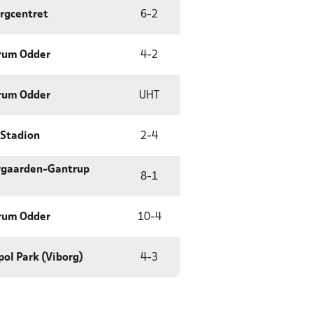
rgcentret
6
-
2
rum Odder
4
-
2
rum Odder
UHT
 Stadion
2
-
4
ergaarden-Gantrup
8
-
1
rum Odder
10
-
4
ol Park (Viborg)
4
-
3