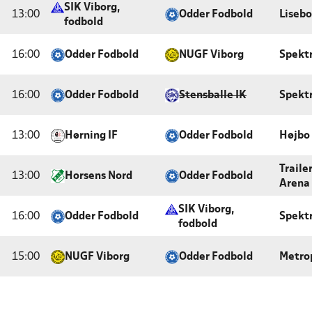
SIK Viborg,
13:00
Odder Fodbold
Lisebo
fodbold
16:00
Odder Fodbold
NUGF Viborg
Spekt
16:00
Odder Fodbold
Stensballe IK
Spekt
13:00
Hørning IF
Odder Fodbold
Højbo
Trail
13:00
Horsens Nord
Odder Fodbold
Arena
SIK Viborg,
16:00
Odder Fodbold
Spekt
fodbold
15:00
NUGF Viborg
Odder Fodbold
Metrop