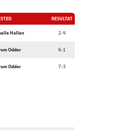
ESTED
RESULTAT
alle Hallen
2
-
4
rum Odder
6
-
1
rum Odder
7
-
3