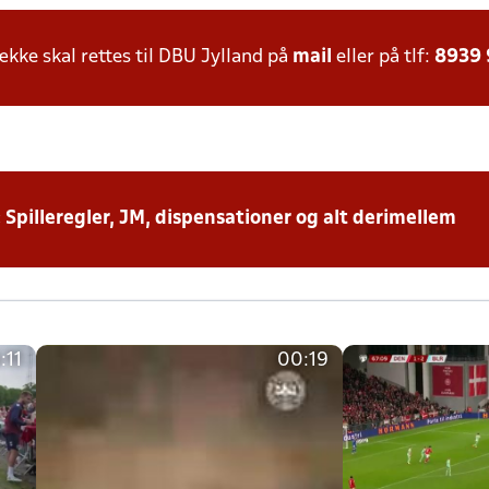
ke skal rettes til DBU Jylland på
mail
eller på tlf:
8939
: Spilleregler, JM, dispensationer og alt derimellem
:11
00:19