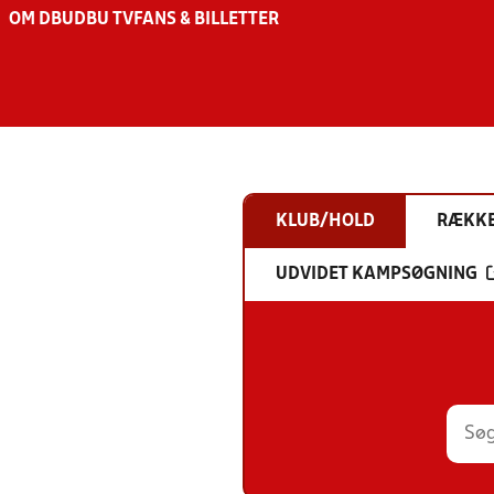
OM DBU
DBU TV
FANS & BILLETTER
KLUB/HOLD
RÆKK
UDVIDET KAMPSØGNING