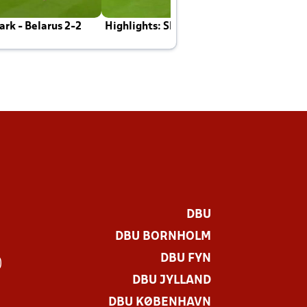
rk - Belarus 2-2
Highlights: Skotland - Danmark 4-2
J
E
DBU
DBU BORNHOLM
DBU FYN
)
DBU JYLLAND
DBU KØBENHAVN