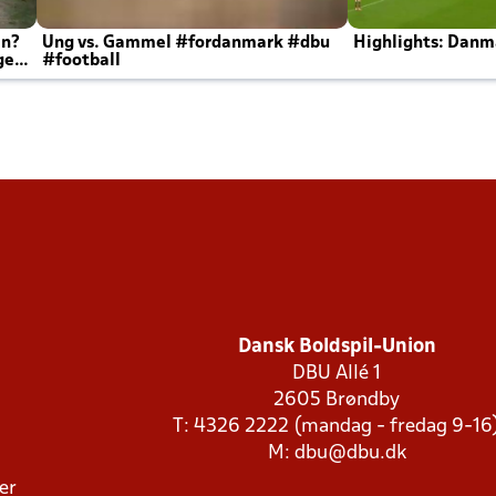
en?
Ung vs. Gammel #fordanmark #dbu
Highlights: Danma
ger
#football
Dansk Boldspil-Union
DBU Allé 1
2605 Brøndby
T: 4326 2222 (mandag - fredag 9-16
M:
dbu@dbu.dk
ger