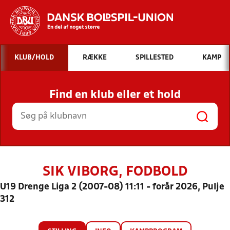
Hvad vil du søge efter?
KLUB/HOLD
RÆKKE
SPILLESTED
KAMP
INDHOLD OG NYHEDER
Find en klub eller et hold
STILLINGER, RESULTATER, KLUBBER OG
HOLD
SIK VIBORG, FODBOLD
U19 Drenge Liga 2 (2007-08) 11:11 - forår 2026, Pulje
312