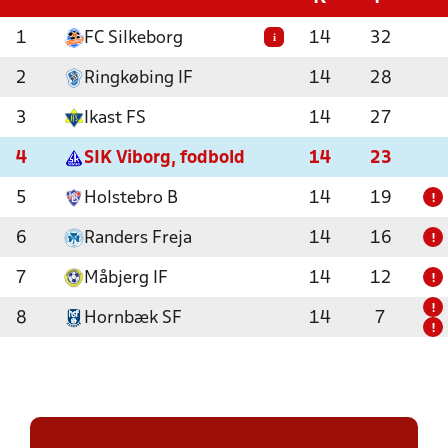
1
FC Silkeborg
14
32
i
2
Ringkøbing IF
14
28
3
Ikast FS
14
27
4
SIK Viborg, fodbold
14
23
5
Holstebro B
14
19
!
6
Randers Freja
14
16
!
7
Måbjerg IF
14
12
!
!
8
Hornbæk SF
14
7
!