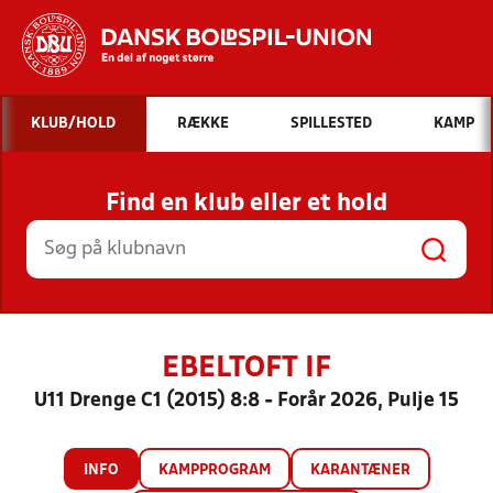
Hvad vil du søge efter?
KLUB/HOLD
RÆKKE
SPILLESTED
KAMP
INDHOLD OG NYHEDER
Find en klub eller et hold
STILLINGER, RESULTATER, KLUBBER OG
HOLD
EBELTOFT IF
U11 Drenge C1 (2015) 8:8 - Forår 2026, Pulje 15
INFO
KAMPPROGRAM
KARANTÆNER