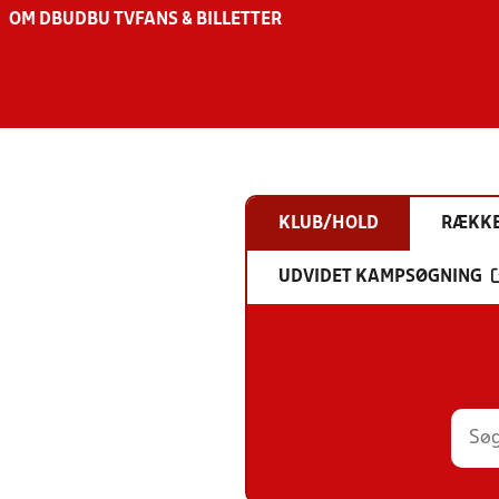
OM DBU
DBU TV
FANS & BILLETTER
KLUB/HOLD
RÆKK
UDVIDET KAMPSØGNING