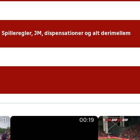
: Spilleregler, JM, dispensationer og alt derimellem
:11
00:19