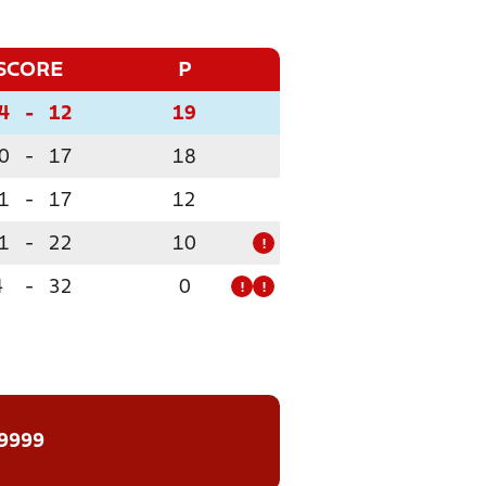
SCORE
P
4
-
12
19
0
-
17
18
1
-
17
12
1
-
22
10
!
4
-
32
0
!
!
 9999