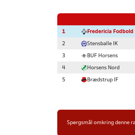
1
Fredericia Fodbold
2
Stensballe IK
3
BUF Horsens
4
Horsens Nord
5
Brædstrup IF
Spørgsmål omkring denne ræk