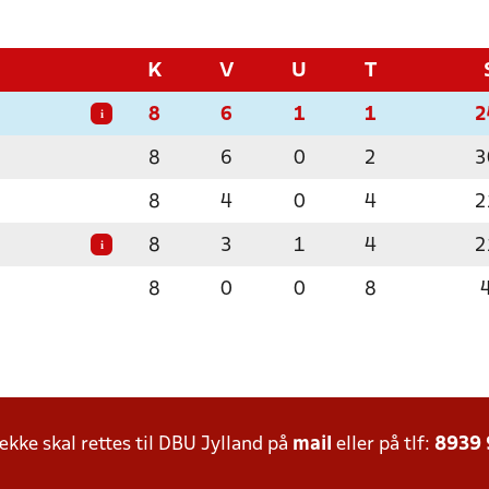
K
V
U
T
8
6
1
1
2
i
8
6
0
2
3
8
4
0
4
2
8
3
1
4
2
i
8
0
0
8
ke skal rettes til DBU Jylland på
mail
eller på tlf:
8939