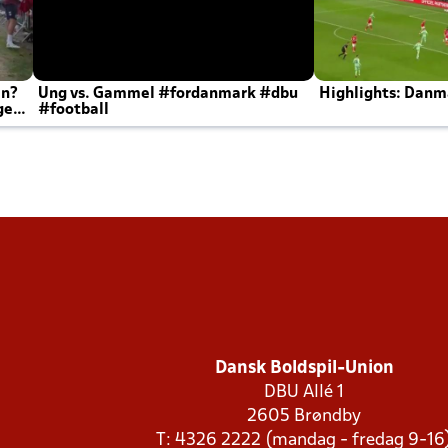
en?
Ung vs. Gammel #fordanmark #dbu
Highlights: Danma
ger
#football
Dansk Boldspil-Union
DBU Allé 1
2605 Brøndby
T: 4326 2222 (mandag - fredag 9-16