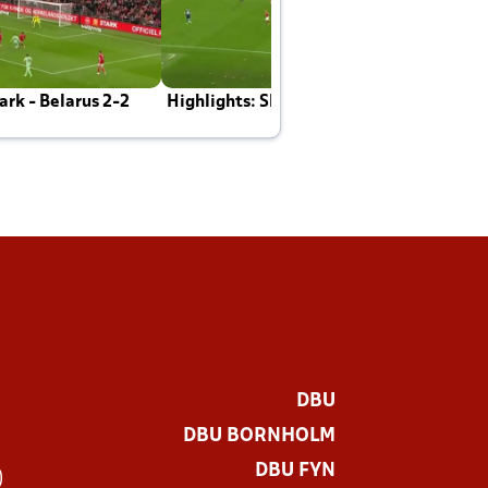
rk - Belarus 2-2
Highlights: Skotland - Danmark 4-2
J
E
DBU
DBU BORNHOLM
DBU FYN
)