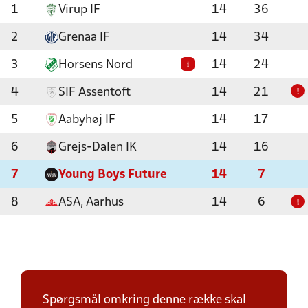
1
Virup IF
14
36
2
Grenaa IF
14
34
3
Horsens Nord
14
24
i
4
SIF Assentoft
14
21
!
5
Aabyhøj IF
14
17
6
Grejs-Dalen IK
14
16
7
Young Boys Future
14
7
8
ASA, Aarhus
14
6
!
Spørgsmål omkring denne række skal