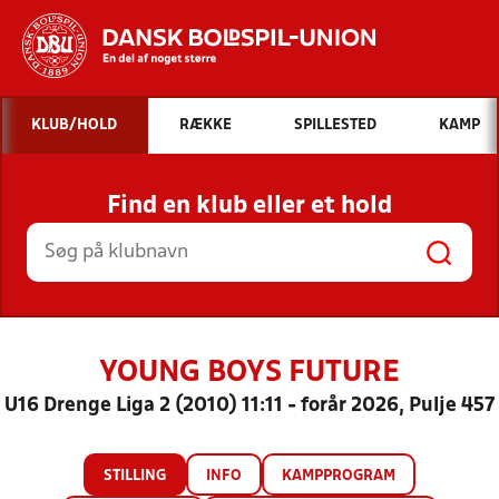
Hvad vil du søge efter?
KLUB/HOLD
RÆKKE
SPILLESTED
KAMP
INDHOLD OG NYHEDER
Find en klub eller et hold
STILLINGER, RESULTATER, KLUBBER OG
HOLD
YOUNG BOYS FUTURE
U16 Drenge Liga 2 (2010) 11:11 - forår 2026, Pulje 457
STILLING
INFO
KAMPPROGRAM