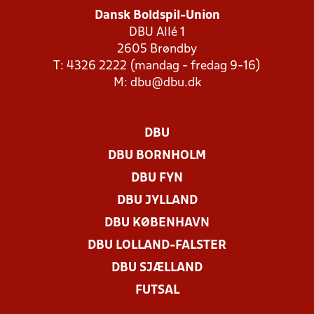
Dansk Boldspil-Union
DBU Allé 1
2605 Brøndby
T: 4326 2222 (mandag - fredag 9-16)
M:
dbu@dbu.dk
DBU
DBU BORNHOLM
DBU FYN
DBU JYLLAND
DBU KØBENHAVN
DBU LOLLAND-FALSTER
DBU SJÆLLAND
FUTSAL