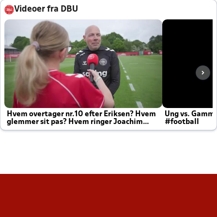
Videoer fra DBU
Hvem overtager nr.10 efter Eriksen? Hvem
Ung vs. Gamm
glemmer sit pas? Hvem ringer Joachim
#football
altid til efter kampe?