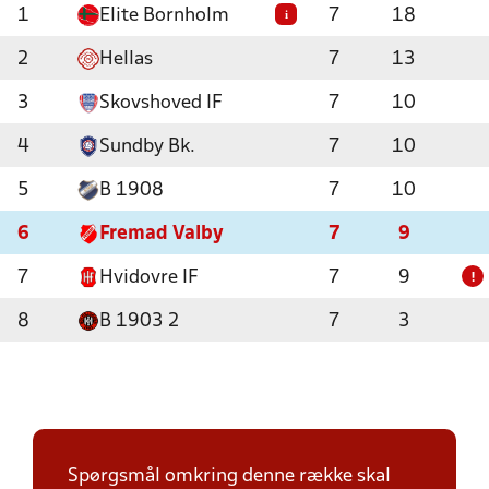
1
Elite Bornholm
7
18
i
2
Hellas
7
13
3
Skovshoved IF
7
10
4
Sundby Bk.
7
10
5
B 1908
7
10
6
Fremad Valby
7
9
7
Hvidovre IF
7
9
!
8
B 1903 2
7
3
Spørgsmål omkring denne række skal