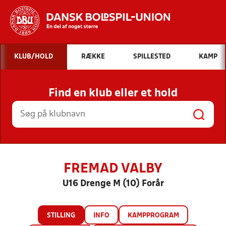
Hvad vil du søge efter?
KLUB/HOLD
RÆKKE
SPILLESTED
KAMP
INDHOLD OG NYHEDER
Find en klub eller et hold
STILLINGER, RESULTATER, KLUBBER OG
HOLD
FREMAD VALBY
U16 Drenge M (10) Forår
STILLING
INFO
KAMPPROGRAM