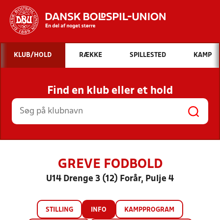
Hvad vil du søge efter?
KLUB/HOLD
RÆKKE
SPILLESTED
KAMP
INDHOLD OG NYHEDER
Find en klub eller et hold
STILLINGER, RESULTATER, KLUBBER OG
HOLD
GREVE FODBOLD
U14 Drenge 3 (12) Forår, Pulje 4
STILLING
INFO
KAMPPROGRAM