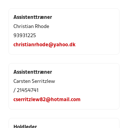
Assistenttræner
Christian Rhode
93931225
christianrhode@yahoo.dk
Assistenttræner
Carsten Serritzlew
/ 21454741
cserritzlew82@hotmail.com
Holdleder