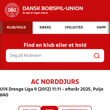
Hvad vil du søge efter?
KLUB/HOLD
RÆKKE
SPILLESTED
KAMP
INDHOLD OG NYHEDER
Find en klub eller et hold
STILLINGER, RESULTATER, KLUBBER OG
HOLD
AC NORDDJURS
U14 Drenge Liga 4 (2012) 11:11 - efterår 2025, Pulje
640