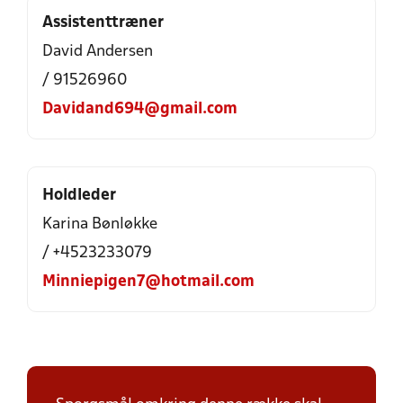
Assistenttræner
David Andersen
/ 91526960
Davidand694@gmail.com
Holdleder
Karina Bønløkke
/ +4523233079
Minniepigen7@hotmail.com