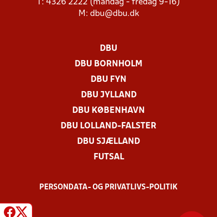
T: 4326 2222 (mandag - fredag 9-16)
M:
dbu@dbu.dk
DBU
DBU BORNHOLM
DBU FYN
DBU JYLLAND
DBU KØBENHAVN
DBU LOLLAND-FALSTER
DBU SJÆLLAND
FUTSAL
PERSONDATA- OG PRIVATLIVS-POLITIK