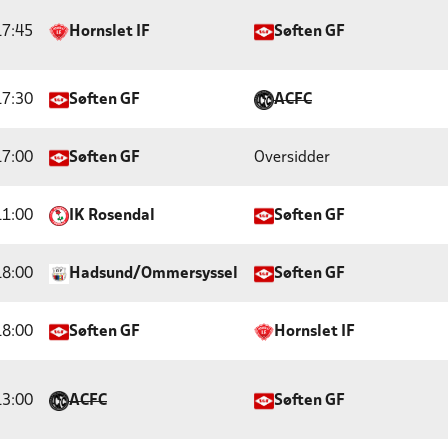
17:45
Hornslet IF
Søften GF
17:30
Søften GF
ACFC
17:00
Søften GF
Oversidder
11:00
IK Rosendal
Søften GF
18:00
Hadsund/Ommersyssel
Søften GF
18:00
Søften GF
Hornslet IF
13:00
ACFC
Søften GF