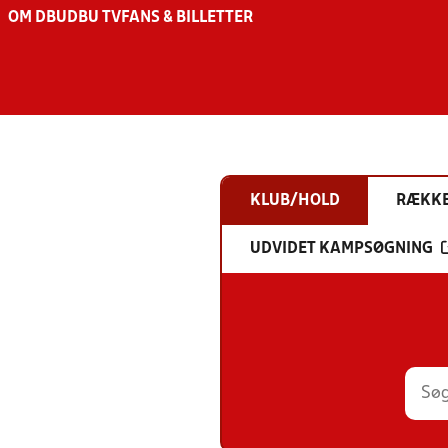
OM DBU
DBU TV
FANS & BILLETTER
KLUB/HOLD
RÆKK
UDVIDET KAMPSØGNING