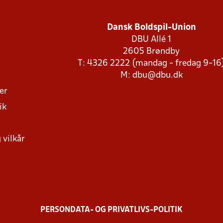
Dansk Boldspil-Union
DBU Allé 1
2605 Brøndby
T: 4326 2222 (mandag - fredag 9-16
M:
dbu@dbu.dk
ger
ik
 vilkår
PERSONDATA- OG PRIVATLIVS-POLITIK