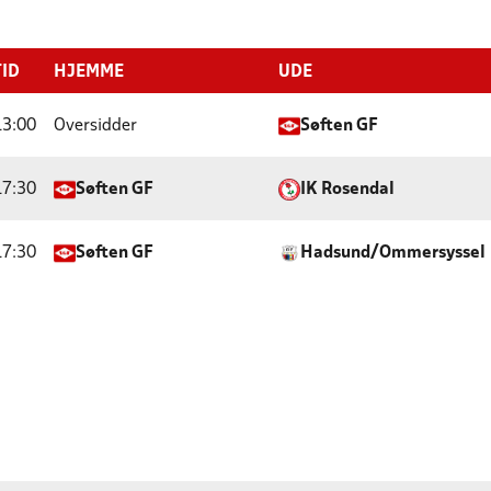
TID
HJEMME
UDE
13:00
Oversidder
Søften GF
17:30
Søften GF
IK Rosendal
17:30
Søften GF
Hadsund/Ommersyssel