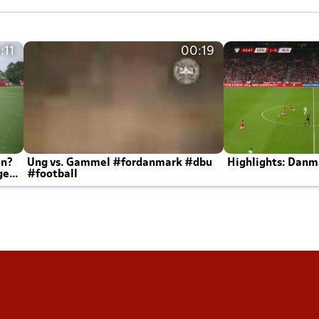
:11
00:19
en?
Ung vs. Gammel #fordanmark #dbu
Highlights: Danma
ger
#football