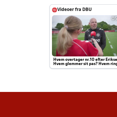
Videoer fra DBU
05
Hvem overtager nr.10 efter Eriks
Hvem glemmer sit pas? Hvem rin
Joachim altid til efter kampe?