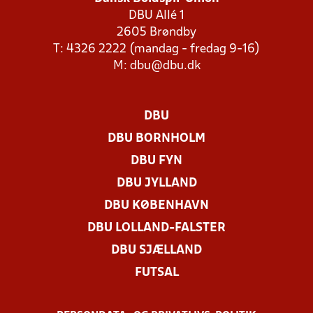
DBU Allé 1
2605 Brøndby
T: 4326 2222 (mandag - fredag 9-16)
M:
dbu@dbu.dk
DBU
DBU BORNHOLM
DBU FYN
DBU JYLLAND
DBU KØBENHAVN
DBU LOLLAND-FALSTER
DBU SJÆLLAND
FUTSAL