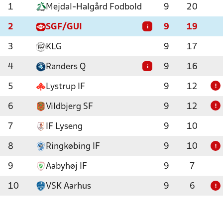
1
Mejdal-Halgård Fodbold
9
20
2
SGF/GUI
9
19
i
3
KLG
9
17
4
Randers Q
9
16
i
5
Lystrup IF
9
12
!
6
Vildbjerg SF
9
12
!
7
IF Lyseng
9
10
8
Ringkøbing IF
9
10
!
9
Aabyhøj IF
9
7
10
VSK Aarhus
9
6
!