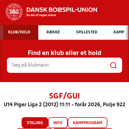
Hvad vil du søge efter?
KLUB/HOLD
RÆKKE
SPILLESTED
KAMP
INDHOLD OG NYHEDER
Find en klub eller et hold
STILLINGER, RESULTATER, KLUBBER OG
HOLD
SGF/GUI
U14 Piger Liga 2 (2012) 11:11 - forår 2026, Pulje 922
STILLING
INFO
KAMPPROGRAM