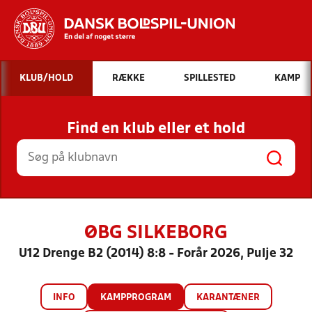
Hvad vil du søge efter?
KLUB/HOLD
RÆKKE
SPILLESTED
KAMP
INDHOLD OG NYHEDER
Find en klub eller et hold
STILLINGER, RESULTATER, KLUBBER OG
HOLD
ØBG SILKEBORG
U12 Drenge B2 (2014) 8:8 - Forår 2026, Pulje 32
INFO
KAMPPROGRAM
KARANTÆNER