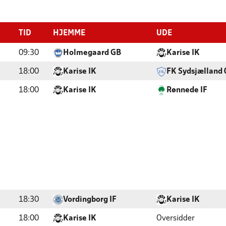
TID
HJEMME
UDE
09:30
Holmegaard GB
Karise IK
18:00
Karise IK
FK Sydsjælland 
18:00
Karise IK
Rønnede IF
18:30
Vordingborg IF
Karise IK
18:00
Karise IK
Oversidder