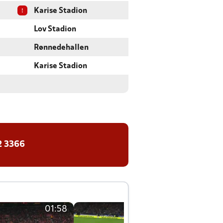
!
Karise Stadion
Lov Stadion
Rønnedehallen
Karise Stadion
2 3366
01:58
01:58