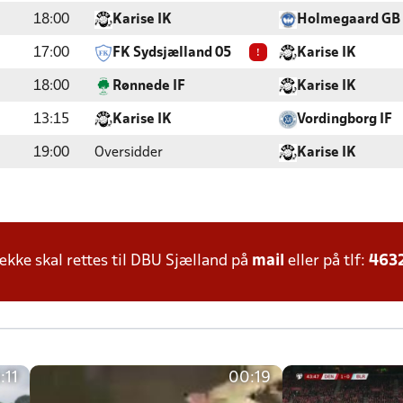
18:00
Karise IK
Holmegaard GB
!
17:00
FK Sydsjælland 05
Karise IK
18:00
Rønnede IF
Karise IK
13:15
Karise IK
Vordingborg IF
19:00
Oversidder
Karise IK
ke skal rettes til DBU Sjælland på
mail
eller på tlf:
463
:11
00:19