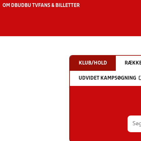
OM DBU
DBU TV
FANS & BILLETTER
KLUB/HOLD
RÆKK
UDVIDET KAMPSØGNING