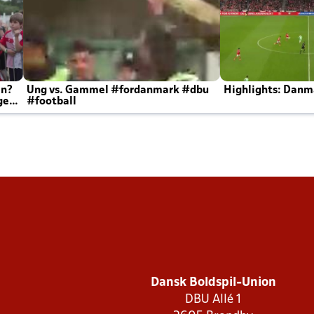
en?
Ung vs. Gammel #fordanmark #dbu
Highlights: Danma
ger
#football
Dansk Boldspil-Union
DBU Allé 1