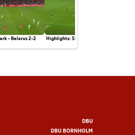
rk - Belarus 2-2
Highlights: Skotland - Danmark 4-2
J
E
DBU
DBU BORNHOLM