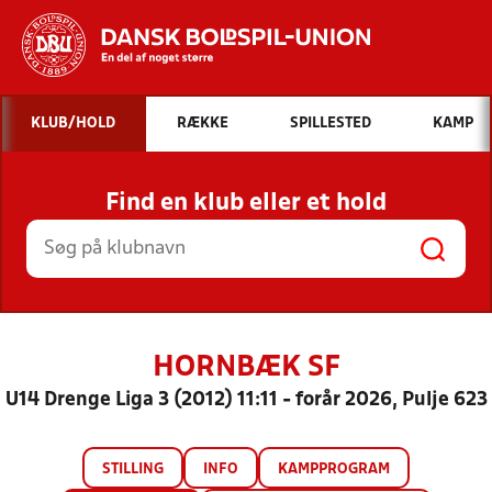
Hvad vil du søge efter?
KLUB/HOLD
RÆKKE
SPILLESTED
KAMP
INDHOLD OG NYHEDER
Find en klub eller et hold
STILLINGER, RESULTATER, KLUBBER OG
HOLD
HORNBÆK SF
U14 Drenge Liga 3 (2012) 11:11 - forår 2026, Pulje 623
STILLING
INFO
KAMPPROGRAM