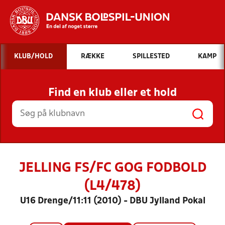
Hvad vil du søge efter?
KLUB/HOLD
RÆKKE
SPILLESTED
KAMP
INDHOLD OG NYHEDER
Find en klub eller et hold
STILLINGER, RESULTATER, KLUBBER OG
HOLD
JELLING FS/FC GOG FODBOLD
(L4/478)
U16 Drenge/11:11 (2010) - DBU Jylland Pokal