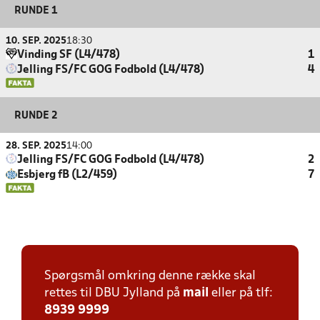
RUNDE 1
10. SEP. 2025
18:30
Vinding SF (L4/478)
1
Jelling FS/FC GOG Fodbold (L4/478)
4
RUNDE 2
28. SEP. 2025
14:00
Jelling FS/FC GOG Fodbold (L4/478)
2
Esbjerg fB (L2/459)
7
Spørgsmål omkring denne række skal
rettes til DBU Jylland på
mail
eller på tlf:
8939 9999