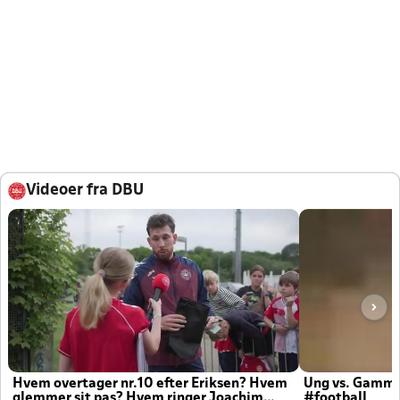
Videoer fra DBU
Hvem overtager nr.10 efter Eriksen? Hvem
Ung vs. Gamm
glemmer sit pas? Hvem ringer Joachim
#football