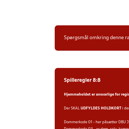
Spørgsmål omkring denne ræk
Spilleregler 8:8
Hjemmeholdet er ansvarlige for regi
Der SKAL
UDFYLDES HOLDKORT
i de
Dommerkode 01 - her påsætter DBU J