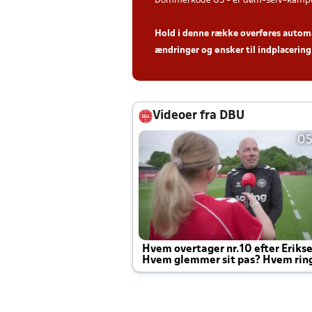
Dommerkode 03 - er døm-selv-kampe 
Hold i denne række overføres automati
ændringer og ønsker til indplacering 
Videoer fra DBU
05
Hvem overtager nr.10 efter Eriks
Hvem glemmer sit pas? Hvem rin
Joachim altid til efter kampe?