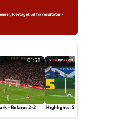
auer, foretaget ud fra resultater -
01:58
01:58
rk - Belarus 2-2
Highlights: Skotland - Danmark 4-2
J
E