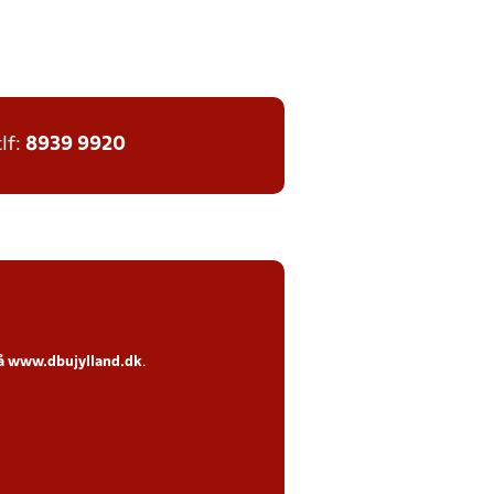
tlf:
8939 9920
på
www.dbujylland.dk
.