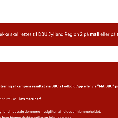
ke skal rettes til DBU Jylland Region 2 på
mail
eller på 
strering af kampens resultat via DBU’s Fodbold App
eller via ”Mit DBU” 
nne række -
læs mere her
!
ylland neutrale dommere – udgiften afholdes af hjemmeholdet.