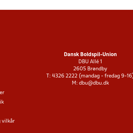
Dansk Boldspil-Union
DBU Allé 1
2605 Brøndby
T: 4326 2222 (mandag - fredag 9-16
M:
dbu@dbu.dk
ger
ik
 vilkår