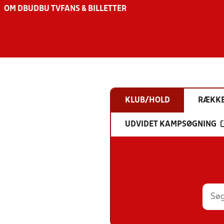
OM DBU
DBU TV
FANS & BILLETTER
KLUB/HOLD
RÆKK
UDVIDET KAMPSØGNING