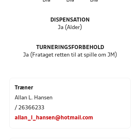
Blå
Blå
Blå
DISPENSATION
Ja (Alder)
TURNERINGSFORBEHOLD
Ja (Frataget retten til at spille om JM)
Træner
Allan L. Hansen
/ 26366233
allan_l_hansen@hotmail.com