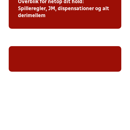
Overblik for netop dit hold:
Spilleregler, JM, dispensationer og alt
derimellem