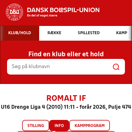
Hvad vil du søge efter?
KLUB/HOLD
RÆKKE
SPILLESTED
KAMP
INDHOLD OG NYHEDER
Find en klub eller et hold
STILLINGER, RESULTATER, KLUBBER OG
HOLD
ROMALT IF
U16 Drenge Liga 4 (2010) 11:11 - forår 2026, Pulje 474
STILLING
INFO
KAMPPROGRAM