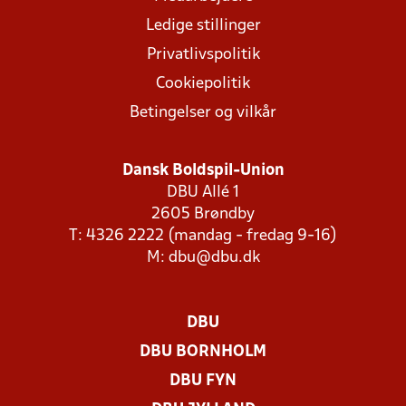
Ledige stillinger
Privatlivspolitik
Cookiepolitik
Betingelser og vilkår
Dansk Boldspil-Union
DBU Allé 1
2605 Brøndby
T: 4326 2222 (mandag - fredag 9-16)
M:
dbu@dbu.dk
DBU
DBU BORNHOLM
DBU FYN