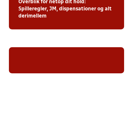
Overblik for netop dit hold:
Spilleregler, JM, dispensationer og alt
derimellem