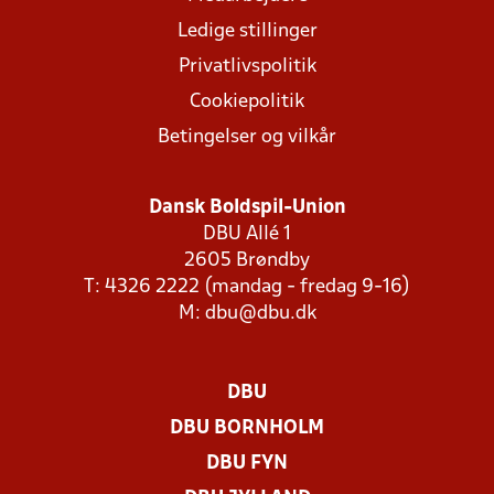
Ledige stillinger
Privatlivspolitik
Cookiepolitik
Betingelser og vilkår
Dansk Boldspil-Union
DBU Allé 1
2605 Brøndby
T: 4326 2222 (mandag - fredag 9-16)
M:
dbu@dbu.dk
DBU
DBU BORNHOLM
DBU FYN