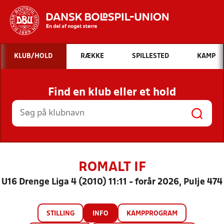
Hvad vil du søge efter?
KLUB/HOLD
RÆKKE
SPILLESTED
KAMP
INDHOLD OG NYHEDER
Find en klub eller et hold
STILLINGER, RESULTATER, KLUBBER OG
HOLD
ROMALT IF
U16 Drenge Liga 4 (2010) 11:11 - forår 2026, Pulje 474
STILLING
INFO
KAMPPROGRAM