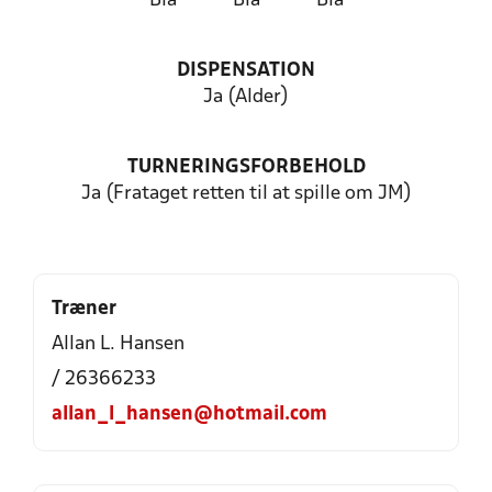
Blå
Blå
Blå
DISPENSATION
Ja (Alder)
TURNERINGSFORBEHOLD
Ja (Frataget retten til at spille om JM)
Træner
Allan L. Hansen
/ 26366233
allan_l_hansen@hotmail.com