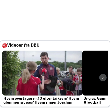
Videoer fra DBU
Hvem overtager nr.10 efter Eriksen? Hvem
Ung vs. Gamm
glemmer sit pas? Hvem ringer Joachim
#football
altid til efter kampe?