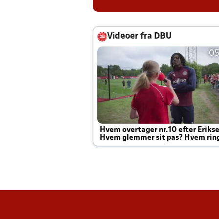
Videoer fra DBU
05
Hvem overtager nr.10 efter Eriks
Hvem glemmer sit pas? Hvem rin
Joachim altid til efter kampe?