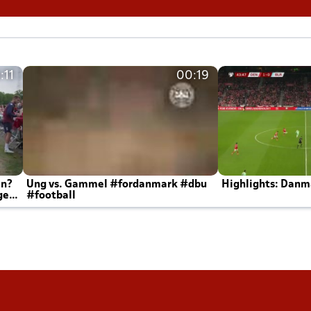
:11
00:19
en?
Ung vs. Gammel #fordanmark #dbu
Highlights: Danma
ger
#football