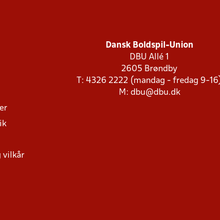
Dansk Boldspil-Union
DBU Allé 1
2605 Brøndby
T: 4326 2222 (mandag - fredag 9-16
M:
dbu@dbu.dk
ger
ik
 vilkår