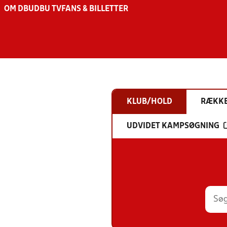
OM DBU
DBU TV
FANS & BILLETTER
KLUB/HOLD
RÆKK
UDVIDET KAMPSØGNING