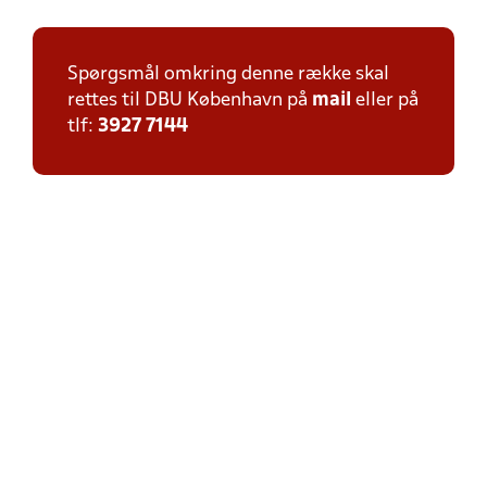
Spørgsmål omkring denne række skal
rettes til DBU København på
mail
eller på
tlf:
3927 7144