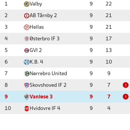
1
Valby
9
22
2
AB Tårnby 2
9
21
3
Hellas
9
21
4
Østerbro IF 3
9
17
5
GVI 2
9
13
6
K.B. 4
9
10
7
Nørrebro United
9
9
8
Skovshoved IF 2
9
7
!
9
Vanløse 3
9
7
!
10
Hvidovre IF 4
9
4