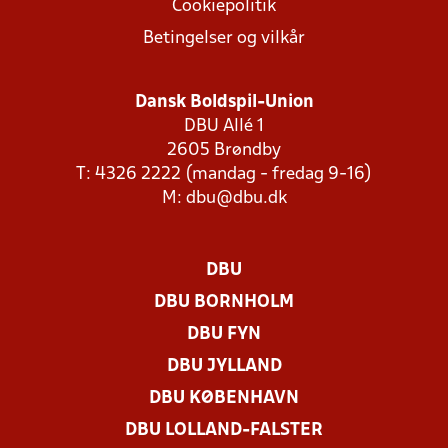
Cookiepolitik
Betingelser og vilkår
Dansk Boldspil-Union
DBU Allé 1
2605 Brøndby
T: 4326 2222 (mandag - fredag 9-16)
M:
dbu@dbu.dk
DBU
DBU BORNHOLM
DBU FYN
DBU JYLLAND
DBU KØBENHAVN
DBU LOLLAND-FALSTER