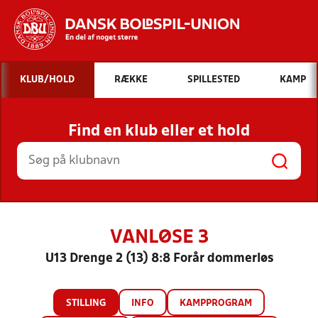
Hvad vil du søge efter?
KLUB/HOLD
RÆKKE
SPILLESTED
KAMP
INDHOLD OG NYHEDER
Find en klub eller et hold
STILLINGER, RESULTATER, KLUBBER OG
HOLD
VANLØSE 3
U13 Drenge 2 (13) 8:8 Forår dommerløs
STILLING
INFO
KAMPPROGRAM