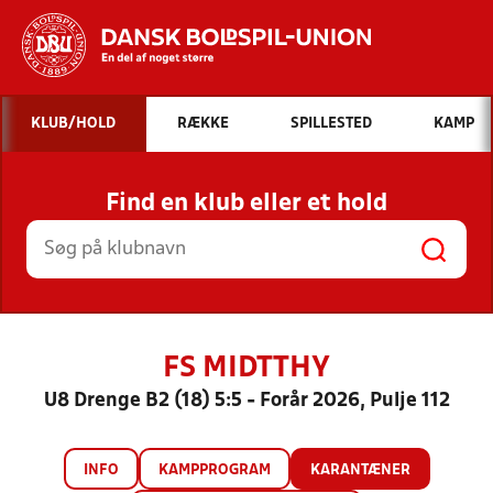
Hvad vil du søge efter?
KLUB/HOLD
RÆKKE
SPILLESTED
KAMP
INDHOLD OG NYHEDER
Find en klub eller et hold
STILLINGER, RESULTATER, KLUBBER OG
HOLD
FS MIDTTHY
U8 Drenge B2 (18) 5:5 - Forår 2026, Pulje 112
INFO
KAMPPROGRAM
KARANTÆNER