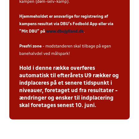
kampen (døm-selv-kamp).
Hjemmeholdet er ansvarlige for registrering af
kampens resultat via DBU’s Fodbold App eller via
”Mit DBU” på
www.dbujylland.dk
.
Presfri zone
- modstanderen skal tilbage på egen
banehalvdel ved målspark!
Hold i denne række overføres
automatisk til efterårets U9 rækker og
indplaceres på et senere tidspunkt i
niveauer, foretaget ud fra resultater -
ændringer og ønsker til indplacering
skal foretages senest 10. juni.