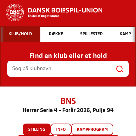
Hvad vil du søge efter?
KLUB/HOLD
RÆKKE
SPILLESTED
KAMP
INDHOLD OG NYHEDER
Find en klub eller et hold
STILLINGER, RESULTATER, KLUBBER OG
HOLD
BNS
Herrer Serie 4 - Forår 2026, Pulje 94
STILLING
INFO
KAMPPROGRAM