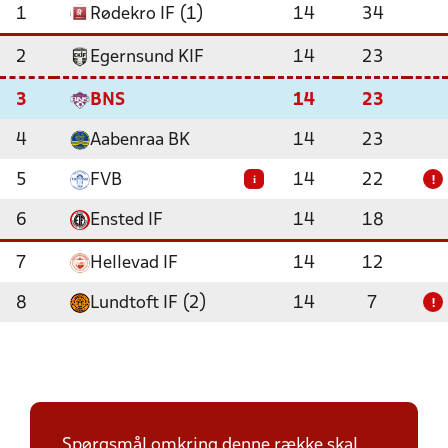
1
Rødekro IF (1)
14
34
2
Egernsund KIF
14
23
3
BNS
14
23
4
Aabenraa BK
14
23
5
FVB
14
22
i
!
6
Ensted IF
14
18
7
Hellevad IF
14
12
8
Lundtoft IF (2)
14
7
!
Spørgsmål omkring denne række skal