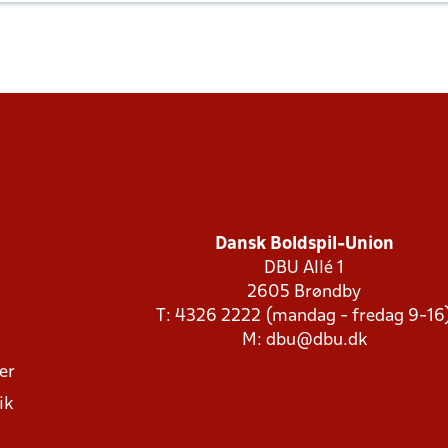
Dansk Boldspil-Union
DBU Allé 1
2605 Brøndby
T: 4326 2222 (mandag - fredag 9-16
M:
dbu@dbu.dk
ger
ik