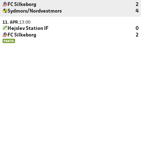
FC Silkeborg
2
Sydmors/Nordvestmors
4
11. APR.
13:00
Højslev Station IF
0
FC Silkeborg
2