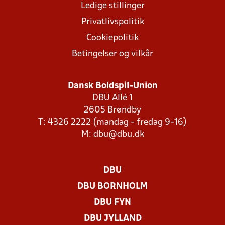
Ledige stillinger
Privatlivspolitik
Cookiepolitik
Betingelser og vilkår
Dansk Boldspil-Union
DBU Allé 1
2605 Brøndby
T: 4326 2222 (mandag - fredag 9-16)
M:
dbu@dbu.dk
DBU
DBU BORNHOLM
DBU FYN
DBU JYLLAND