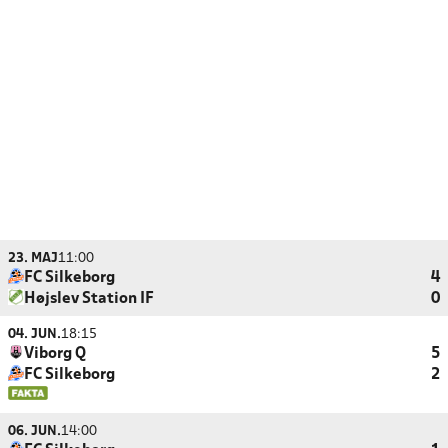
23. MAJ
11:00
FC Silkeborg
4
Højslev Station IF
0
04. JUN.
18:15
Viborg Q
5
FC Silkeborg
2
06. JUN.
14:00