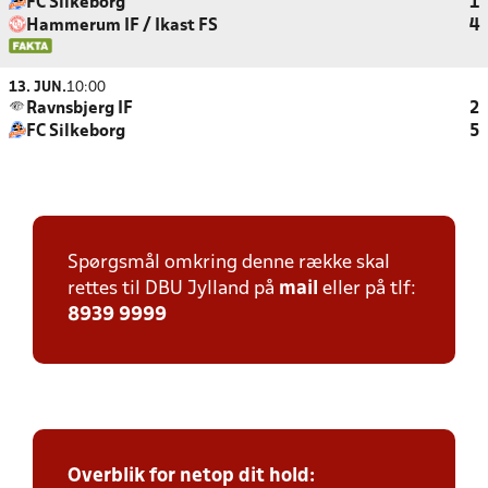
FC Silkeborg
1
Hammerum IF / Ikast FS
4
13. JUN.
10:00
Ravnsbjerg IF
2
FC Silkeborg
5
Spørgsmål omkring denne række skal
rettes til DBU Jylland på
mail
eller på tlf:
8939 9999
Overblik for netop dit hold: