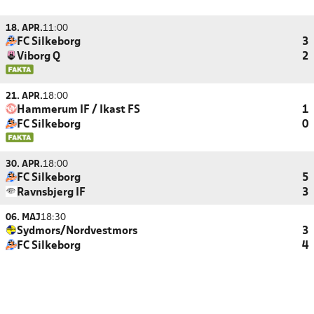
18. APR.
11:00
FC Silkeborg
3
Viborg Q
2
21. APR.
18:00
Hammerum IF / Ikast FS
1
FC Silkeborg
0
30. APR.
18:00
FC Silkeborg
5
Ravnsbjerg IF
3
06. MAJ
18:30
Sydmors/Nordvestmors
3
FC Silkeborg
4