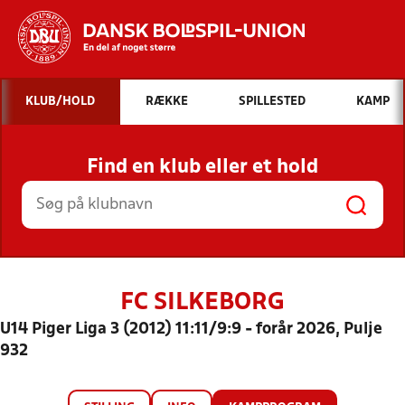
Hvad vil du søge efter?
KLUB/HOLD
RÆKKE
SPILLESTED
KAMP
INDHOLD OG NYHEDER
Find en klub eller et hold
STILLINGER, RESULTATER, KLUBBER OG
HOLD
FC SILKEBORG
U14 Piger Liga 3 (2012) 11:11/9:9 - forår 2026, Pulje
932