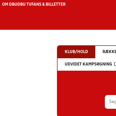
OM DBU
DBU TV
FANS & BILLETTER
KLUB/HOLD
RÆKK
UDVIDET KAMPSØGNING