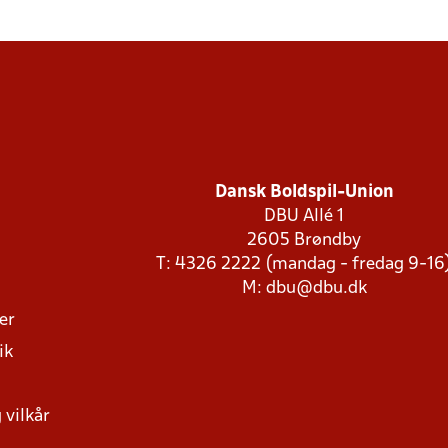
Dansk Boldspil-Union
DBU Allé 1
2605 Brøndby
T: 4326 2222 (mandag - fredag 9-16
M:
dbu@dbu.dk
ger
ik
 vilkår