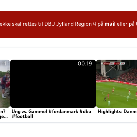
ke skal rettes til DBU Jylland Region 4 på
mail
eller på 
:11
00:19
en?
Ung vs. Gammel #fordanmark #dbu
Highlights: Danma
ger
#football