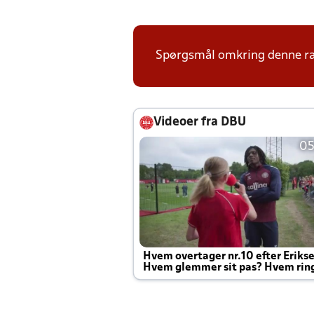
Spørgsmål omkring denne ræk
Videoer fra DBU
05
Hvem overtager nr.10 efter Eriks
Hvem glemmer sit pas? Hvem rin
Joachim altid til efter kampe?