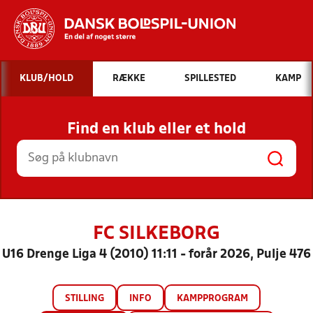
Hvad vil du søge efter?
KLUB/HOLD
RÆKKE
SPILLESTED
KAMP
INDHOLD OG NYHEDER
Find en klub eller et hold
STILLINGER, RESULTATER, KLUBBER OG
HOLD
FC SILKEBORG
U16 Drenge Liga 4 (2010) 11:11 - forår 2026, Pulje 476
STILLING
INFO
KAMPPROGRAM